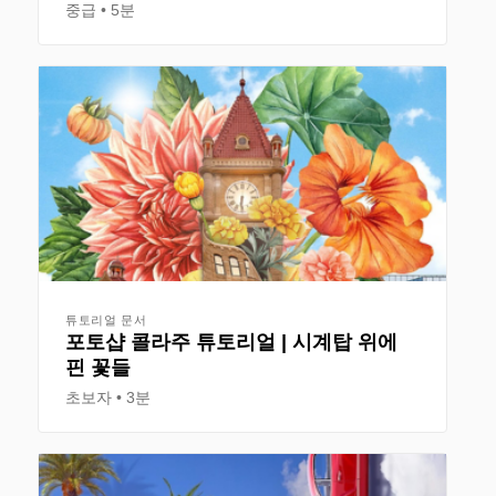
중급
5분
튜토리얼 문서
포토샵 콜라주 튜토리얼 | 시계탑 위에
핀 꽃들
초보자
3분