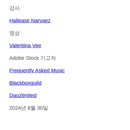
강사
Hallease Narvaez
영상
Valentina Vee
Adobe Stock 기고자
Frequently Asked Music
Blackboxguild
Daozlimited
2024년 8월 30일