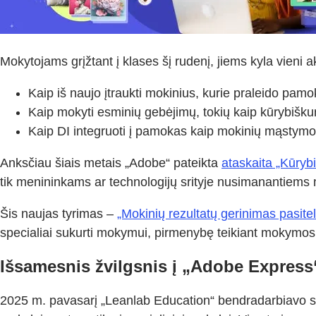
Mokytojams grįžtant į klases šį rudenį, jiems kyla vieni 
Kaip iš naujo įtraukti mokinius, kurie praleido pamo
Kaip mokyti esminių gebėjimų, tokių kaip kūrybišk
Kaip DI integruoti į pamokas kaip mokinių mąstymo
Anksčiau šiais metais „Adobe“ pateikta
ataskaita „Kūryb
tik menininkams ar technologijų srityje nusimanantiems 
Šis naujas tyrimas –
„Mokinių rezultatų gerinimas pasitel
specialiai sukurti mokymui, pirmenybę teikiant mokymos
Išsamesnis žvilgsnis į „Adobe Express“
2025 m. pavasarį „Leanlab Education“ bendradarbiavo su