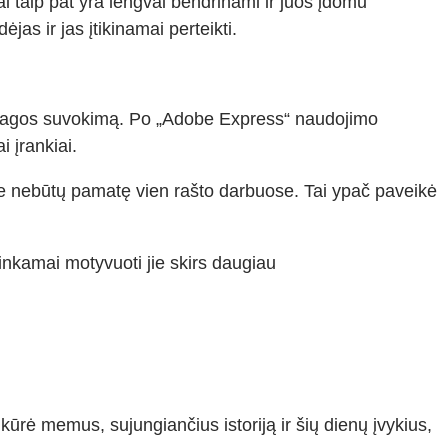
ai taip pat yra lengvai bendrinami ir juos įdomu
as ir jas įtikinamai perteikti.
edžiagos suvokimą. Po „Adobe Express“ naudojimo
 įrankiai.
jie nebūtų pamatę vien rašto darbuose. Tai ypač paveikė
inkamai motyvuoti jie skirs daugiau
kūrė memus, sujungiančius istoriją ir šių dienų įvykius,