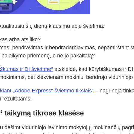
aktualiausių šių dienų klausimų apie švietimą:
kas arba atsiliko?
umas, bendravimas ir bendradarbiavimas, nepamirštant s
 palaikymo priemonę, o ne jo pakaitalą?
iškumas ir DI švietime“
atskleidė, kad kūrybiškumas ir DI
mokiniams, bet kiekvienam mokiniui bendrojo viduriniojo
kiant „Adobe Express“ švietimo tikslais“
– nagrinėja tinka
i rezultatams.
 taikymą tikrose klasėse
 dešimt viduriniojo lavinimo mokytojų, mokinančių pagri