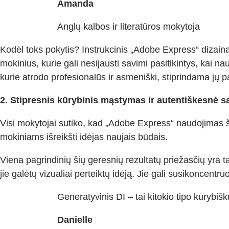
Amanda
Anglų kalbos ir literatūros mokytoja
Kodėl toks pokytis? Instrukcinis „Adobe Express“ dizaina
mokinius, kurie gali nesijausti savimi pasitikintys, kai na
kurie atrodo profesionalūs ir asmeniški, stiprindama jų pa
2. Stipresnis kūrybinis mąstymas ir autentiškesnė s
Visi mokytojai sutiko, kad „Adobe Express“ naudojimas š
mokiniams išreikšti idėjas naujais būdais.
Viena pagrindinių šių geresnių rezultatų priežasčių yra t
jie galėtų vizualiai perteiktų idėją. Jie gali susikoncentr
Generatyvinis DI – tai kitokio tipo kūrybiš
Danielle