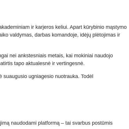
akademiniam ir karjeros keliui. Apart kūrybinio mąstymo
laiko valdymas, darbas komandoje, idėjų plėtojimas ir
gai nei ankstesniais metais, kai mokiniai naudojo
atirtis tapo aktualesnė ir vertingesnė.
ktinė suaugusio ugniagesio nuotrauka. Todėl
kėjimą naudodami platformą – tai svarbus postūmis