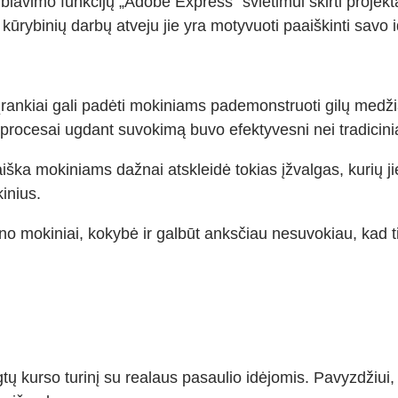
arbiavimo funkcijų „Adobe Express“ švietimui skirti projekt
rybinių darbų atveju jie yra motyvuoti paaiškinti savo idėj
 DI įrankiai gali padėti mokiniams pademonstruoti gilų m
 procesai ugdant suvokimą buvo efektyvesni nei tradiciniai
iška mokiniams dažnai atskleidė tokias įžvalgas, kurių 
inius.
o mokiniai, kokybė ir galbūt anksčiau nesuvokiau, kad t
tų kurso turinį su realaus pasaulio idėjomis. Pavyzdžiui, 