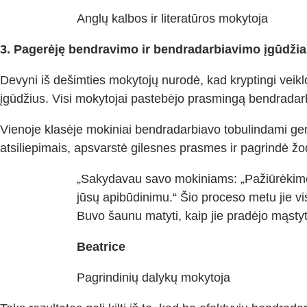
Anglų kalbos ir literatūros mokytoja
3. Pagerėję bendravimo ir bendradarbiavimo įgūdžia
Devyni iš dešimties mokytojų nurodė, kad kryptingi veik
įgūdžius. Visi mokytojai pastebėjo prasmingą bendradarbi
Vienoje klasėje mokiniai bendradarbiavo tobulindami gene
atsiliepimais, apsvarstė gilesnes prasmes ir pagrindė žo
„Sakydavau savo mokiniams: „Pažiūrėkime į
jūsų apibūdinimu.“ Šio proceso metu jie v
Buvo šaunu matyti, kaip jie pradėjo mąstyti
Beatrice
Pagrindinių dalykų mokytoja