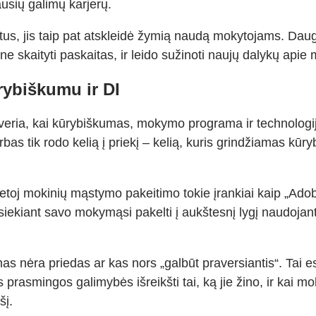
ausių galimų karjerų.
tus, jis taip pat atskleidė žymią naudą mokytojams. Dauge
e skaityti paskaitas, ir leido sužinoti naujų dalykų apie
ybiškumu ir DI
veria, kai kūrybiškumas, mokymo programa ir technologijos
rbas tik rodo kelią į priekį – kelią, kuris grindžiamas kū
etoj mokinių mąstymo pakeitimo tokie įrankiai kaip „Adobe E
i siekiant savo mokymąsi pakelti į aukštesnį lygį naudoj
umas nėra priedas ar kas nors „galbūt praversiantis“. Ta
asmingos galimybės išreikšti tai, ką jie žino, ir kai mokyt
šį.