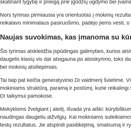
skatinant lygybę ir prieigą prie įgūdžių ugdymo bei įvairi
Nors tyrimas pirmiausia yra orientuotas į mokinių rezulta
reikalavo minimalaus pasiruošimo, padėjo jiems vesti, o n
Naujas suvokimas, kas įmanoma su kūr
Šis tyrimas atskleidžia įspūdingas galimybes, kurios atsi
daugelis klasių vis dar atsigauna po atsiskyrimo, toks da
bei mokinių atsiliepimais.
Tai taip pat keičia generatyvinio DI vaidmenį švietime. Vi
mokiniams struktūrą, paramą ir postūmį, kurie reikaling
DI taikymui pamokose.
Mokykloms žvelgiant į ateitį, išvada yra aiški: kūrybišk
naudingas daugeliu atžvilgių. Kai mokiniams suteikiamos pr
testų rezultatus. Jie atspindi pasitikėjimą, smalsumą ir ry