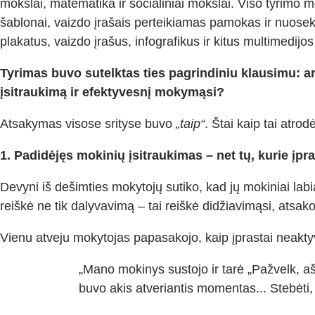
mokslai, matematika ir socialiniai mokslai. Viso tyrimo
šablonai, vaizdo įrašais perteikiamas pamokas ir nuose
plakatus, vaizdo įrašus, infografikus ir kitus multimedij
Tyrimas buvo sutelktas ties pagrindiniu klausimu: 
įsitraukimą ir efektyvesnį mokymąsi?
Atsakymas visose srityse buvo
„taip“
. Štai kaip tai atrod
1. Padidėjęs mokinių įsitraukimas – net tų, kurie įp
Devyni iš dešimties mokytojų sutiko, kad jų mokiniai lab
reiškė ne tik dalyvavimą – tai reiškė didžiavimąsi, atsak
Vienu atveju mokytojas papasakojo, kaip įprastai neakt
„Mano mokinys sustojo ir tarė „Pažvelk, aš 
buvo akis atveriantis momentas... Stebėti, 