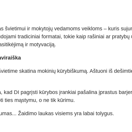
s švietimui ir mokytojų vedamoms veikloms – kuris sujungi
udojami tradiciniai formatai, tokie kaip rašiniai ar pratyb
sitikėjimą ir motyvaciją.
aviraiška
vietime skatina mokinių kūrybiškumą. Aštuoni iš dešimtie
a, kad DI pagrįsti kūrybos įrankiai pašalina įprastus barj
uoti ties mąstymu, o ne tik kūrimu.
kumas... Žaidimo laukas visiems yra labai tolygus.