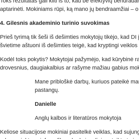
Toks rezultatas gali kilti iš to, kad be efektyvių bendrad
aptarinėti. Mokiniams rūpi, ką mano jų bendraamžiai – o kū
4. Gilesnis akademinio turinio suvokimas
Prieš tyrimą tik šeši iš dešimties mokytojų tikėjo, kad
švietime aštuoni iš dešimties teigė, kad kryptingi veiklos
Kodėl toks pokytis? Mokytojai pažymėjo, kad kūrybinė ra
drovesnius, daugiakalbius ar rašyme mažiau gabius mok
Mane pribloškė darbų, kuriuos pateikė man
pastangų.
Danielle
Anglų kalbos ir literatūros mokytoja
Keliose situacijose mokiniai pasitelkė veiklas, kad sujung