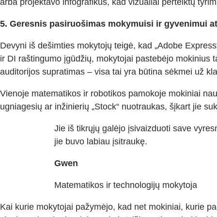
arba projektavo infografikus, kad vizualiai perteiktų tyri
5. Geresnis pasiruošimas mokymuisi ir gyvenimui at
Devyni iš dešimties mokytojų teigė, kad „Adobe Express“
ir DI raštingumo įgūdžių, mokytojai pastebėjo mokinius 
auditorijos supratimas – visa tai yra būtina sėkmei už kla
Vienoje matematikos ir robotikos pamokoje mokiniai naudo
ugniagesių ar inžinierių „Stock“ nuotraukas, šįkart jie s
Jie iš tikrųjų galėjo įsivaizduoti save vyre
jie buvo labiau įsitraukę.
Gwen
Matematikos ir technologijų mokytoja
Kai kurie mokytojai pažymėjo, kad net mokiniai, kurie p