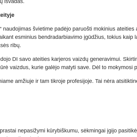
mų išvadas.
eityje
 naudojimas švietime padėjo paruošti mokinius ateities 
taikant esminius bendradarbiavimo įgūdžius, tokius kaip 
sės ribų.
jo DI savo ateities karjeros vaizdų generavimui. Skirtin
ukūrė vaizdus, kurie galėjo matyti save. Dėl to mokymosi p
sniame amžiuje ir tam tikroje profesijoje. Tai nėra atsiti
aprastai nepasižymi kūrybiškumu, sėkmingai įgijo pasiti