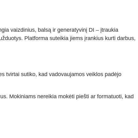
a vaizdinius, balsą ir generatyvinį DI – įtraukia
ų užduotys. Platforma suteikia jiems įrankius kurti darbus,
s tvirtai sutiko, kad vadovaujamos veiklos padėjo
erus. Mokiniams nereikia mokėti piešti ar formatuoti, kad