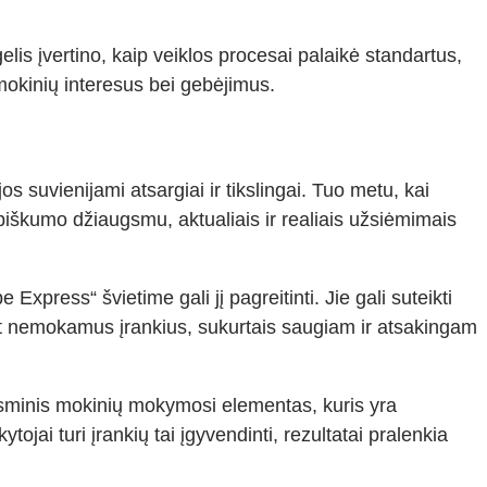
lis įvertino, kaip veiklos procesai palaikė standartus,
 mokinių interesus bei gebėjimus.
 suvienijami atsargiai ir tikslingai. Tuo metu, kai
rybiškumo džiaugsmu, aktualiais ir realiais užsiėmimais
xpress“ švietime gali jį pagreitinti. Jie gali suteikti
ant nemokamus įrankius, sukurtais saugiam ir atsakingam
i esminis mokinių mokymosi elementas, kuris yra
ojai turi įrankių tai įgyvendinti, rezultatai pralenkia