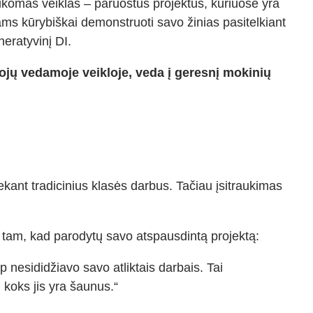
ikomas veiklas – paruoštus projektus, kuriuose yra
s kūrybiškai demonstruoti savo žinias pasitelkiant
neratyvinį DI.
jų vedamoje veikloje, veda į geresnį mokinių
iekant tradicinius klasės darbus. Tačiau įsitraukimas
 tam, kad parodytų savo atspausdintą projektą:
p nesididžiavo savo atliktais darbais. Tai
 koks jis yra šaunus.“