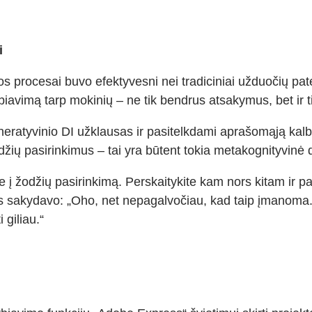
i
los procesai buvo efektyvesni nei tradiciniai užduočių p
avimą tarp mokinių – ne tik bendrus atsakymus, bet ir ti
ratyvinio DI užklausas ir pasitelkdami aprašomąją kalbą,
džių pasirinkimus – tai yra būtent tokia metakognityvinė 
 žodžių pasirinkimą. Perskaitykite kam nors kitam ir pa
is sakydavo: „Oho, net nepagalvočiau, kad taip įmanoma.“
 giliau.“