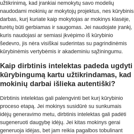
užtikrinimą, kad įrankiai nemokytų savo modelių
naudodami mokinių ar mokytojų projektus, nes kūrybinis
darbas, kurį kuriate kaip mokytojas ar mokinys klasėje,
turėtų būti gerbiamas ir saugomas. Jei naudojate įrankį,
kuris naudojasi ar semiasi įkvėpimo iš kūrybinio
šedevro, jis nėra visiškai suderintas su pagrindinėmis
kūrybinėmis vertybėmis ir akademiniu sąžiningumu.
Kaip dirbtinis intelektas padeda ugdyti
kūrybingumą kartu užtikrindamas, kad
mokinių darbai išlieka autentiški?
Dirbtinis intelektas gali palengvinti bet kurį kūrybinio
proceso etapą. Jei mokinys susidūrė su sunkumais
idėjų generavimo metu, dirbtinis intelektas gali padėti
sugeneruoti daugybę idėjų. Jei kitas mokinys gerai
generuoja idėjas, bet jam reikia pagalbos tobulinant