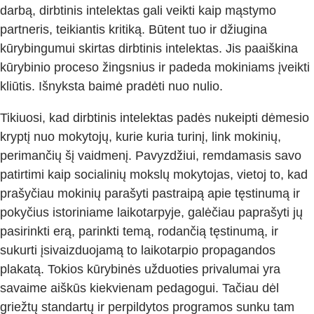
darbą, dirbtinis intelektas gali veikti kaip mąstymo
partneris, teikiantis kritiką. Būtent tuo ir džiugina
kūrybingumui skirtas dirbtinis intelektas. Jis paaiškina
kūrybinio proceso žingsnius ir padeda mokiniams įveikti
kliūtis. Išnyksta baimė pradėti nuo nulio.
Tikiuosi, kad dirbtinis intelektas padės nukeipti dėmesio
kryptį nuo mokytojų, kurie kuria turinį, link mokinių,
perimančių šį vaidmenį. Pavyzdžiui, remdamasis savo
patirtimi kaip socialinių mokslų mokytojas, vietoj to, kad
prašyčiau mokinių parašyti pastraipą apie tęstinumą ir
pokyčius istoriniame laikotarpyje, galėčiau paprašyti jų
pasirinkti erą, parinkti temą, rodančią tęstinumą, ir
sukurti įsivaizduojamą to laikotarpio propagandos
plakatą. Tokios kūrybinės užduoties privalumai yra
savaime aiškūs kiekvienam pedagogui. Tačiau dėl
griežtų standartų ir perpildytos programos sunku tam