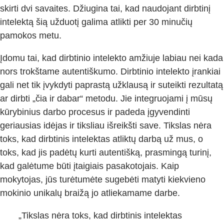
skirti dvi savaites. Džiugina tai, kad naudojant dirbtinį
intelektą šią užduotį galima atlikti per 30 minučių
pamokos metu.
Įdomu tai, kad dirbtinio intelekto amžiuje labiau nei kada
nors trokštame autentiškumo. Dirbtinio intelekto įrankiai
gali net tik įvykdyti paprastą užklausą ir suteikti rezultatą
ar dirbti „čia ir dabar“ metodu. Jie integruojami į mūsų
kūrybinius darbo procesus ir padeda įgyvendinti
geriausias idėjas ir tiksliau išreikšti save. Tikslas nėra
toks, kad dirbtinis intelektas atliktų darbą už mus, o
toks, kad jis padėtų kurti autentišką, prasmingą turinį,
kad galėtume būti įtaigiais pasakotojais. Kaip
mokytojas, jūs turėtumėte sugebėti matyti kiekvieno
mokinio unikalų braižą jo atliekamame darbe.
„Tikslas nėra toks, kad dirbtinis intelektas