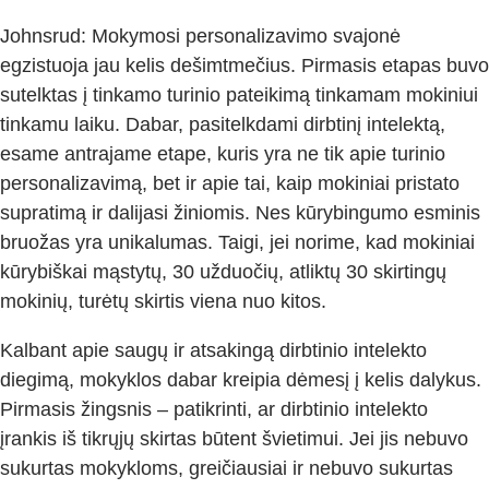
Johnsrud: Mokymosi personalizavimo svajonė
egzistuoja jau kelis dešimtmečius. Pirmasis etapas buvo
sutelktas į tinkamo turinio pateikimą tinkamam mokiniui
tinkamu laiku. Dabar, pasitelkdami dirbtinį intelektą,
esame antrajame etape, kuris yra ne tik apie turinio
personalizavimą, bet ir apie tai, kaip mokiniai pristato
supratimą ir dalijasi žiniomis. Nes kūrybingumo esminis
bruožas yra unikalumas. Taigi, jei norime, kad mokiniai
kūrybiškai mąstytų, 30 užduočių, atliktų 30 skirtingų
mokinių, turėtų skirtis viena nuo kitos.
Kalbant apie saugų ir atsakingą dirbtinio intelekto
diegimą, mokyklos dabar kreipia dėmesį į kelis dalykus.
Pirmasis žingsnis – patikrinti, ar dirbtinio intelekto
įrankis iš tikrųjų skirtas būtent švietimui. Jei jis nebuvo
sukurtas mokykloms, greičiausiai ir nebuvo sukurtas