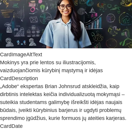
CardImageAltText
Mokinys yra prie lentos su iliustracijomis,
vaizduojančiomis kūrybinį mąstymą ir idėjas
CardDescription
„Adobe“ ekspertas Brian Johnsrud atskleidžia, kaip
dirbtinis intelektas keičia individualizuotą mokymąsi –
suteikia studentams galimybę išreikšti idėjas naujais
būdais, įveikti kūrybinius barjerus ir ugdyti problemų
sprendimo įgūdžius, kurie formuos jų ateities karjeras.
CardDate