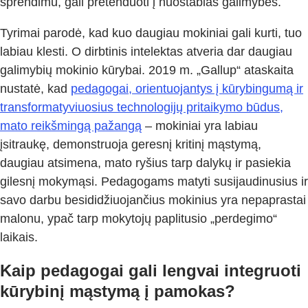
sprendimu, gali pretenduoti į nuostabias galimybes.
Tyrimai parodė, kad kuo daugiau mokiniai gali kurti, tuo
labiau klesti. O dirbtinis intelektas atveria dar daugiau
galimybių mokinio kūrybai. 2019 m. „Gallup“ ataskaita
nustatė, kad
pedagogai, orientuojantys į kūrybingumą ir
transformatyviuosius technologijų pritaikymo būdus,
mato reikšmingą pažangą
– mokiniai yra labiau
įsitraukę, demonstruoja geresnį kritinį mąstymą,
daugiau atsimena, mato ryšius tarp dalykų ir pasiekia
gilesnį mokymąsi. Pedagogams matyti susijaudinusius ir
savo darbu besididžiuojančius mokinius yra nepaprastai
malonu, ypač tarp mokytojų paplitusio „perdegimo“
laikais.
Kaip pedagogai gali lengvai integruoti
kūrybinį mąstymą į pamokas?