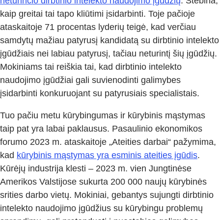
neturinčio dirbtinio intelekto naudojimo įgūdžių
. Stebina,
kaip greitai tai tapo kliūtimi įsidarbinti. Toje pačioje
ataskaitoje 71 procentas lyderių teigė, kad verčiau
samdytų mažiau patyrusį kandidatą su dirbtinio intelekto
įgūdžiais nei labiau patyrusį, tačiau neturintį šių įgūdžių.
Mokiniams tai reiškia tai, kad dirbtinio intelekto
naudojimo įgūdžiai gali suvienodinti galimybes
įsidarbinti konkuruojant su patyrusiais specialistais.
Tuo pačiu metu kūrybingumas ir kūrybinis mąstymas
taip pat yra labai paklausus. Pasaulinio ekonomikos
forumo 2023 m. ataskaitoje „Ateities darbai“ pažymima,
kad
kūrybinis mąstymas yra esminis ateities įgūdis
.
Kūrėjų industrija klesti – 2023 m. vien Jungtinėse
Amerikos Valstijose sukurta 200 000 naujų kūrybinės
srities darbo vietų. Mokiniai, gebantys sujungti dirbtinio
intelekto naudojimo įgūdžius su kūrybingu problemų