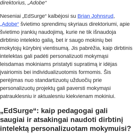
direktorius, „Adobe“
Neseniai „EdSurge“ kalbėjosi su
Brian Johnsrud
,
„Adobe“
švietimo sprendimų skyriaus direktoriumi, apie
švietimo įrankių naudojimą, kurie ne tik išnaudoja
dirbtinio intelekto galią, bet ir saugo mokinių bei
mokytojų kūrybinį vientisumą. Jis pabrėžia, kaip dirbtinis
intelektas gali padėti personalizuoti mokymąsi
leisdamas mokiniams pristatyti supratimą ir idėjas
įvairiomis bei individualizuotomis formomis. Šis
perėjimas nuo standartizuotų užduočių prie
personalizuotų projektų gali paversti mokymąsi
patrauklesniu ir aktualesniu kiekvienam mokiniui.
„EdSurge“: kaip pedagogai gali
saugiai ir atsakingai naudoti dirbtinį
intelektą personalizuotam mokymuisi?