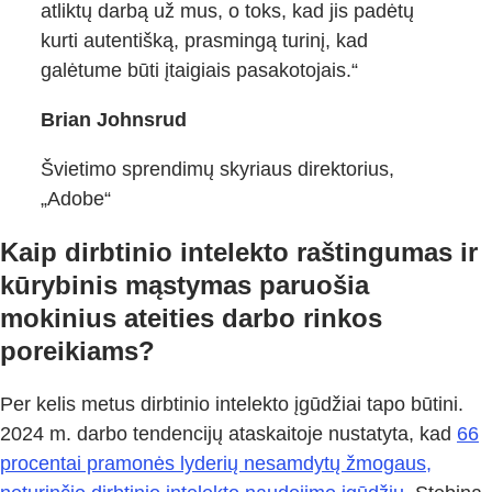
atliktų darbą už mus, o toks, kad jis padėtų
kurti autentišką, prasmingą turinį, kad
galėtume būti įtaigiais pasakotojais.“
Brian Johnsrud
Švietimo sprendimų skyriaus direktorius,
„Adobe“
Kaip dirbtinio intelekto raštingumas ir
kūrybinis mąstymas paruošia
mokinius ateities darbo rinkos
poreikiams?
Per kelis metus dirbtinio intelekto įgūdžiai tapo būtini.
2024 m. darbo tendencijų ataskaitoje nustatyta, kad
66
procentai pramonės lyderių nesamdytų žmogaus,