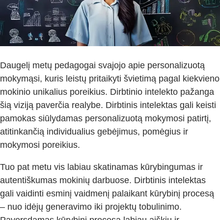
Daugelį metų pedagogai svajojo apie personalizuotą
mokymąsi, kuris leistų pritaikyti švietimą pagal kiekvieno
mokinio unikalius poreikius. Dirbtinio intelekto pažanga
šią viziją paverčia realybe. Dirbtinis intelektas gali keisti
pamokas siūlydamas personalizuotą mokymosi patirtį,
atitinkančią individualius gebėjimus, pomėgius ir
mokymosi poreikius.
Tuo pat metu vis labiau skatinamas kūrybingumas ir
autentiškumas mokinių darbuose. Dirbtinis intelektas
gali vaidinti esminį vaidmenį palaikant kūrybinį procesą
– nuo idėjų generavimo iki projektų tobulinimo.
Paversdamas kūrybinį procesą labiau aiškiu ir