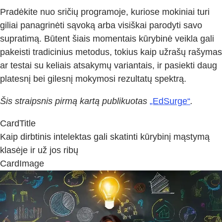
Pradėkite nuo sričių programoje, kuriose mokiniai turi
giliai panagrinėti sąvoką arba visiškai parodyti savo
supratimą. Būtent šiais momentais kūrybinė veikla gali
pakeisti tradicinius metodus, tokius kaip užrašų rašymas
ar testai su keliais atsakymų variantais, ir pasiekti daug
platesnį bei gilesnį mokymosi rezultatų spektrą.
Šis straipsnis pirmą kartą publikuotas
„EdSurge“
.
CardTitle
Kaip dirbtinis intelektas gali skatinti kūrybinį mąstymą
klasėje ir už jos ribų
CardImage