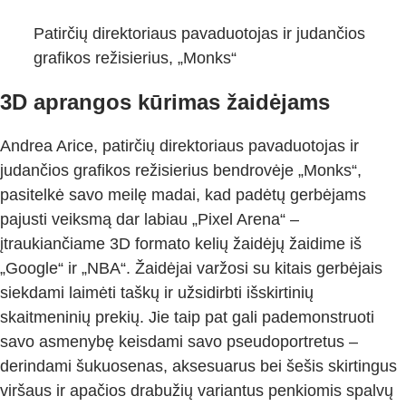
Patirčių direktoriaus pavaduotojas ir judančios
grafikos režisierius, „Monks“
3D aprangos kūrimas žaidėjams
Andrea Arice, patirčių direktoriaus pavaduotojas ir
judančios grafikos režisierius bendrovėje „Monks“,
pasitelkė savo meilę madai, kad padėtų gerbėjams
pajusti veiksmą dar labiau „Pixel Arena“ –
įtraukiančiame 3D formato kelių žaidėjų žaidime iš
„Google“ ir „NBA“. Žaidėjai varžosi su kitais gerbėjais
siekdami laimėti taškų ir užsidirbti išskirtinių
skaitmeninių prekių. Jie taip pat gali pademonstruoti
savo asmenybę keisdami savo pseudoportretus –
derindami šukuosenas, aksesuarus bei šešis skirtingus
viršaus ir apačios drabužių variantus penkiomis spalvų