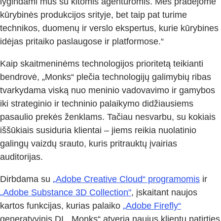
lygindami mus su kitomis agentūromis. Mes pradėjome
kūrybinės produkcijos srityje, bet taip pat turime
technikos, duomenų ir verslo ekspertus, kurie kūrybines
idėjas pritaiko paslaugose ir platformose.“
Kaip skaitmeninėms technologijos prioritetą teikianti
bendrovė, „Monks“ plečia technologijų galimybių ribas
tvarkydama viską nuo meninio vadovavimo ir gamybos
iki strateginio ir techninio palaikymo didžiausiems
pasaulio prekės ženklams. Tačiau nesvarbu, su kokiais
iššūkiais susiduria klientai – jiems reikia nuolatinio
galingų vaizdų srauto, kuris pritrauktų įvairias
auditorijas.
Dirbdama su
„Adobe Creative Cloud“ programomis
ir
„Adobe Substance 3D Collection"
, įskaitant naujos
kartos funkcijas, kurias palaiko
„Adobe Firefly“
generatyvinis DI, „Monks“ atveria naujus klientų patirties