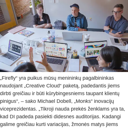
„Firefly“ yra puikus mūsų menininkų pagalbininkas
naudojant „Creative Cloud“ paketą, padedantis jiems
dirbti greičiau ir būti kūrybingesniems taupant klientų
pinigus“, – sako Michael Dobell, „Monks“ inovacijų
viceprezidentas. „Tikroji nauda prekės ženklams yra ta,
kad DI padeda pasiekti didesnes auditorijas. Kadangi
galime greičiau kurti variacijas, žmonės matys jiems