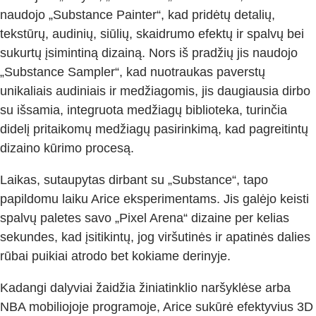
naudojo „Substance Painter“, kad pridėtų detalių,
tekstūrų, audinių, siūlių, skaidrumo efektų ir spalvų bei
sukurtų įsimintiną dizainą. Nors iš pradžių jis naudojo
„Substance Sampler“, kad nuotraukas paverstų
unikaliais audiniais ir medžiagomis, jis daugiausia dirbo
su išsamia, integruota medžiagų biblioteka, turinčia
didelį pritaikomų medžiagų pasirinkimą, kad pagreitintų
dizaino kūrimo procesą.
Laikas, sutaupytas dirbant su „Substance“, tapo
papildomu laiku Arice eksperimentams. Jis galėjo keisti
spalvų paletes savo „Pixel Arena“ dizaine per kelias
sekundes, kad įsitikintų, jog viršutinės ir apatinės dalies
rūbai puikiai atrodo bet kokiame derinyje.
Kadangi dalyviai žaidžia žiniatinklio naršyklėse arba
NBA mobiliojoje programoje, Arice sukūrė efektyvius 3D