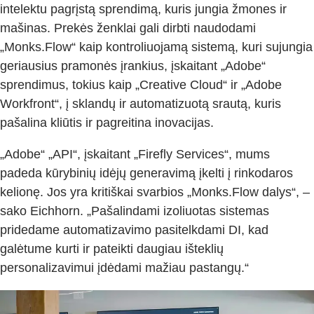
intelektu pagrįstą sprendimą, kuris jungia žmones ir
mašinas. Prekės ženklai gali dirbti naudodami
„Monks.Flow“ kaip kontroliuojamą sistemą, kuri sujungia
geriausius pramonės įrankius, įskaitant „Adobe“
sprendimus, tokius kaip „Creative Cloud“ ir „Adobe
Workfront“, į sklandų ir automatizuotą srautą, kuris
pašalina kliūtis ir pagreitina inovacijas.
„Adobe“ „API“, įskaitant „Firefly Services“, mums
padeda kūrybinių idėjų generavimą įkelti į rinkodaros
kelionę. Jos yra kritiškai svarbios „Monks.Flow dalys“, –
sako Eichhorn. „Pašalindami izoliuotas sistemas
pridedame automatizavimo pasitelkdami DI, kad
galėtume kurti ir pateikti daugiau išteklių
personalizavimui įdėdami mažiau pastangų.“