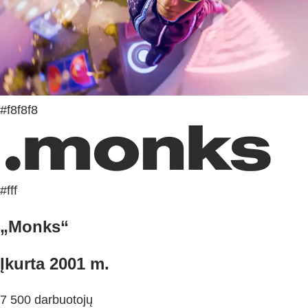
#f8f8f8
#fff
„Monks“
Įkurta 2001 m.
7 500 darbuotojų