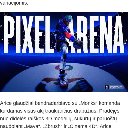
variacijomis.
Arice glaudžiai bendradarbiavo su „Monks“ komanda
kurdamas visus akį traukiančius drabužius. Pradėjęs
nuo didelės raiškos 3D modelių, sukurtų ir paruoštų
naudojant „Maya“, „Zbrush“ ir „Cinema 4D“, Arice