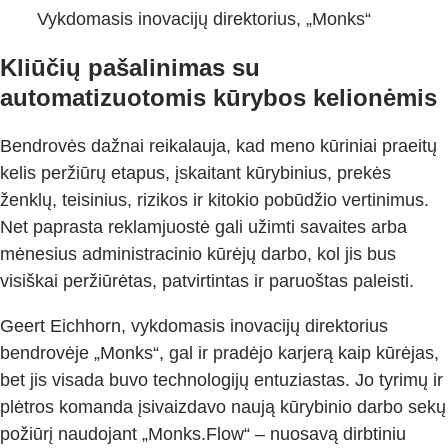
Vykdomasis inovacijų direktorius, „Monks“
Kliūčių pašalinimas su
automatizuotomis kūrybos kelionėmis
Bendrovės dažnai reikalauja, kad meno kūriniai praeitų
kelis peržiūrų etapus, įskaitant kūrybinius, prekės
ženklų, teisinius, rizikos ir kitokio pobūdžio vertinimus.
Net paprasta reklamjuostė gali užimti savaites arba
mėnesius administracinio kūrėjų darbo, kol jis bus
visiškai peržiūrėtas, patvirtintas ir paruoštas paleisti.
Geert Eichhorn, vykdomasis inovacijų direktorius
bendrovėje „Monks“, gal ir pradėjo karjerą kaip kūrėjas,
bet jis visada buvo technologijų entuziastas. Jo tyrimų ir
plėtros komanda įsivaizdavo naują kūrybinio darbo sekų
požiūrį naudojant „Monks.Flow“ – nuosavą dirbtiniu