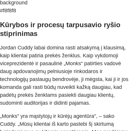
background
#f8f8f8
Kūrybos ir procesų tarpusavio ryšio
stiprinimas
Jordan Cuddy labai domina rasti atsakymą į klausimą,
kaip klientai patiria prekės ženklus. Kaip vykdomoji
viceprezidentė ir pasaulinė „Monks“ patirties vadovė
daug apdovanojimų pelniusioje rinkodaros ir
technologijų paslaugų bendrovėje, ji mėgsta, kai ji ir jos
komanda gali rasti būdų nuveikti kažką daugiau, kad
padėtų prekės ženklams pasiekti daugiau klientų,
sudominti auditorijas ir didinti pajamas.
„Monks" yra mąstytojų ir kūrėjų agentūra", – sako
Cuddy. „Mūsų klientai iš karto pastebi šį skirtumą