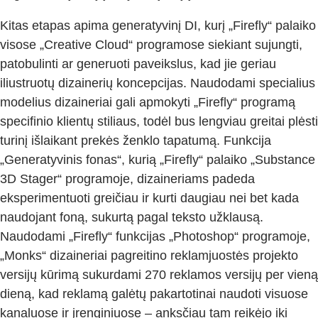
Kitas etapas apima generatyvinį DI, kurį „Firefly“ palaiko
visose „Creative Cloud“ programose siekiant sujungti,
patobulinti ar generuoti paveikslus, kad jie geriau
iliustruotų dizainerių koncepcijas. Naudodami specialius
modelius dizaineriai gali apmokyti „Firefly“ programą
specifinio klientų stiliaus, todėl bus lengviau greitai plėsti
turinį išlaikant prekės ženklo tapatumą. Funkcija
„Generatyvinis fonas“, kurią „Firefly“ palaiko „Substance
3D Stager“ programoje, dizaineriams padeda
eksperimentuoti greičiau ir kurti daugiau nei bet kada
naudojant foną, sukurtą pagal teksto užklausą.
Naudodami „Firefly“ funkcijas „Photoshop“ programoje,
„Monks“ dizaineriai pagreitino reklamjuostės projekto
versijų kūrimą sukurdami 270 reklamos versijų per vieną
dieną, kad reklamą galėtų pakartotinai naudoti visuose
kanaluose ir įrenginiuose – anksčiau tam reikėjo iki