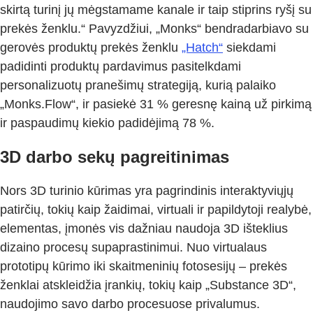
skirtą turinį jų mėgstamame kanale ir taip stiprins ryšį su
prekės ženklu.“ Pavyzdžiui, „Monks“ bendradarbiavo su
gerovės produktų prekės ženklu
„Hatch“
siekdami
padidinti produktų pardavimus pasitelkdami
personalizuotų pranešimų strategiją, kurią palaiko
„Monks.Flow“, ir pasiekė 31 % geresnę kainą už pirkimą
ir paspaudimų kiekio padidėjimą 78 %.
3D darbo sekų pagreitinimas
Nors 3D turinio kūrimas yra pagrindinis interaktyviųjų
patirčių, tokių kaip žaidimai, virtuali ir papildytoji realybė,
elementas, įmonės vis dažniau naudoja 3D išteklius
dizaino procesų supaprastinimui. Nuo virtualaus
prototipų kūrimo iki skaitmeninių fotosesijų – prekės
ženklai atskleidžia įrankių, tokių kaip „Substance 3D“,
naudojimo savo darbo procesuose privalumus.