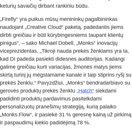
keturių savaičių dirbant rankiniu būdu.
„Firefly“ yra puikus mūsų menininkų pagalbininkas
naudojant „Creative Cloud“ paketą, padedantis jiems
dirbti greičiau ir būti kūrybingesniems taupant klientų
pinigus“, – sako Michael Dobell, „Monks“ inovacijų
viceprezidentas. „Tikroji nauda prekės ženklams yra ta,
kad DI padeda pasiekti didesnes auditorijas. Kadangi
galime greičiau kurti variacijas, žmonės matys jiems
skirtą turinį jų mėgstamame kanale ir taip stiprins ryšį su
prekės ženklu.“ Pavyzdžiui, „Monks“ bendradarbiavo su
gerovės produktų prekės ženklu
„Hatch“
siekdami
padidinti produktų pardavimus pasitelkdami
personalizuotų pranešimų strategiją, kurią palaiko
„Monks.Flow“, ir pasiekė 31 % geresnę kainą už pirkimą
ir paspaudimų kiekio padidėjimą 78 %.