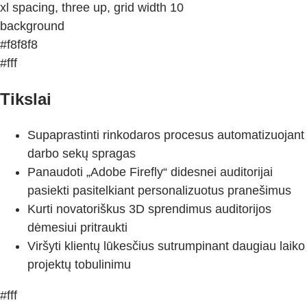
xl spacing, three up, grid width 10
background
#f8f8f8
#fff
Tikslai
Supaprastinti rinkodaros procesus automatizuojant
darbo sekų spragas
Panaudoti „Adobe Firefly“ didesnei auditorijai
pasiekti pasitelkiant personalizuotus pranešimus
Kurti novatoriškus 3D sprendimus auditorijos
dėmesiui pritraukti
Viršyti klientų lūkesčius sutrumpinant daugiau laiko
projektų tobulinimu
#fff