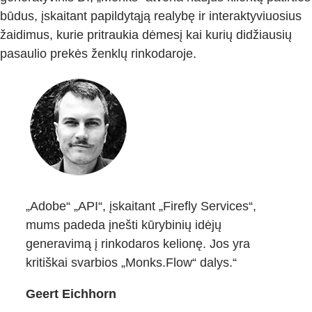
būdus, įskaitant papildytąją realybę ir interaktyviuosius
žaidimus, kurie pritraukia dėmesį kai kurių didžiausių
pasaulio prekės ženklų rinkodaroje.
„Adobe“ „API“, įskaitant „Firefly Services“,
mums padeda įnešti kūrybinių idėjų
generavimą į rinkodaros kelionę. Jos yra
kritiškai svarbios „Monks.Flow“ dalys.“
Geert Eichhorn