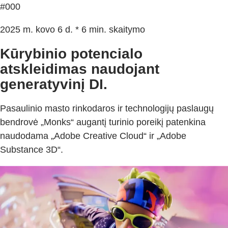
#000
2025 m. kovo 6 d. * 6 min. skaitymo
Kūrybinio potencialo
atskleidimas naudojant
generatyvinį DI.
Pasaulinio masto rinkodaros ir technologijų paslaugų
bendrovė „Monks“ augantį turinio poreikį patenkina
naudodama „Adobe Creative Cloud“ ir „Adobe
Substance 3D“.