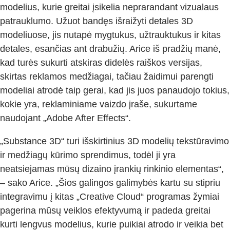
modelius, kurie greitai įsikelia neprarandant vizualaus
patrauklumo. Užuot bandęs išraižyti detales 3D
modeliuose, jis nutapė mygtukus, užtrauktukus ir kitas
detales, esančias ant drabužių. Arice iš pradžių manė,
kad turės sukurti atskiras didelės raiškos versijas,
skirtas reklamos medžiagai, tačiau žaidimui parengti
modeliai atrodė taip gerai, kad jis juos panaudojo tokius,
kokie yra, reklaminiame vaizdo įraše, sukurtame
naudojant „Adobe After Effects“.
„Substance 3D“ turi išskirtinius 3D modelių tekstūravimo
ir medžiagų kūrimo sprendimus, todėl ji yra
neatsiejamas mūsų dizaino įrankių rinkinio elementas“,
– sako Arice. „Šios galingos galimybės kartu su stipriu
integravimu į kitas „Creative Cloud“ programas žymiai
pagerina mūsų veiklos efektyvumą ir padeda greitai
kurti lengvus modelius, kurie puikiai atrodo ir veikia bet