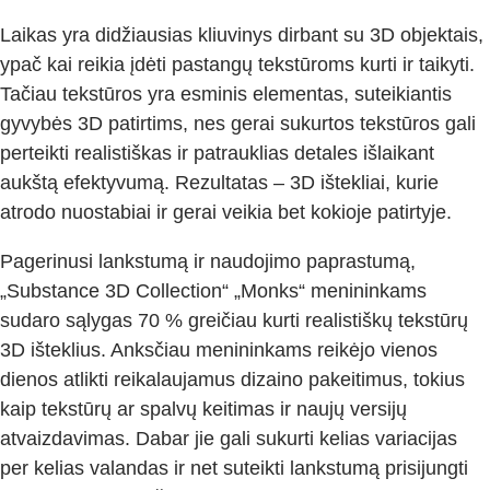
Laikas yra didžiausias kliuvinys dirbant su 3D objektais,
ypač kai reikia įdėti pastangų tekstūroms kurti ir taikyti.
Tačiau tekstūros yra esminis elementas, suteikiantis
gyvybės 3D patirtims, nes gerai sukurtos tekstūros gali
perteikti realistiškas ir patrauklias detales išlaikant
aukštą efektyvumą. Rezultatas – 3D ištekliai, kurie
atrodo nuostabiai ir gerai veikia bet kokioje patirtyje.
Pagerinusi lankstumą ir naudojimo paprastumą,
„Substance 3D Collection“ „Monks“ menininkams
sudaro sąlygas 70 % greičiau kurti realistiškų tekstūrų
3D išteklius. Anksčiau menininkams reikėjo vienos
dienos atlikti reikalaujamus dizaino pakeitimus, tokius
kaip tekstūrų ar spalvų keitimas ir naujų versijų
atvaizdavimas. Dabar jie gali sukurti kelias variacijas
per kelias valandas ir net suteikti lankstumą prisijungti