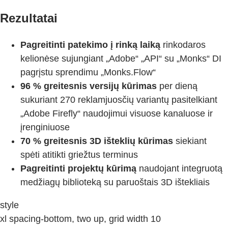
Rezultatai
Pagreitinti patekimo į rinką laiką
rinkodaros
kelionėse sujungiant „Adobe“ „API“ su „Monks“ DI
pagrįstu sprendimu „Monks.Flow“
96 % greitesnis versijų kūrimas
per dieną
sukuriant 270 reklamjuosčių variantų pasitelkiant
„Adobe Firefly“ naudojimui visuose kanaluose ir
įrenginiuose
70 % greitesnis 3D išteklių kūrimas
siekiant
spėti atitikti griežtus terminus
Pagreitinti projektų kūrimą
naudojant integruotą
medžiagų biblioteką su paruoštais 3D ištekliais
style
xl spacing-bottom, two up, grid width 10