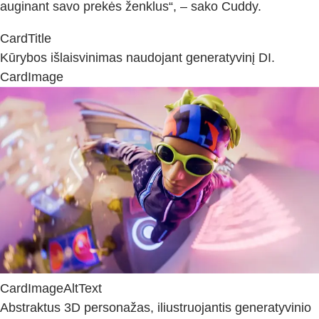
auginant savo prekės ženklus“, – sako Cuddy.
CardTitle
Kūrybos išlaisvinimas naudojant generatyvinį DI.
CardImage
CardImageAltText
Abstraktus 3D personažas, iliustruojantis generatyvinio