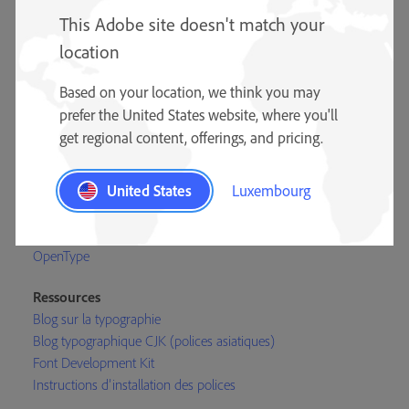
This Adobe site doesn't match your
location
Based on your location, we think you may
prefer the United States website, where you'll
Formation
get regional content, offerings, and pricing.
Typographes Adobe
Équipe Adobe en charge des polices
United States
Luxembourg
Spécimens de polices
Documents de référence sur la typographie
Adobe Originals
OpenType
Ressources
Blog sur la typographie
Blog typographique CJK (polices asiatiques)
Font Development Kit
Instructions d’installation des polices