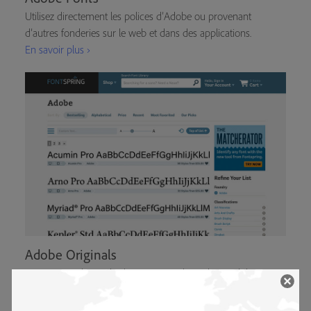
Utilisez directement les polices d’Adobe ou provenant
d’autres fonderies sur le web et dans des applications.
En savoir plus ›
Adobe Originals
Trouvez et achetez des licences pour les polices Adobe
Originals auprès de nos revendeurs.
En savoir plus ›