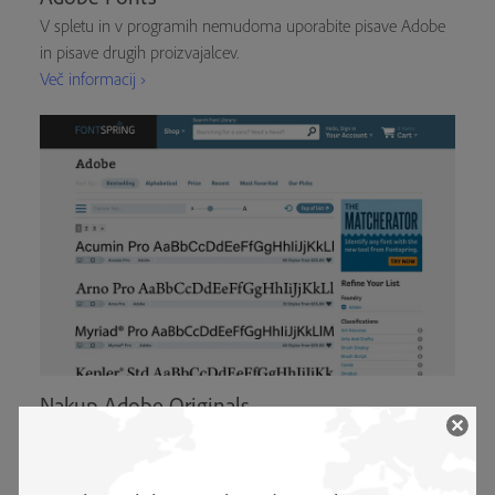
V spletu in v programih nemudoma uporabite pisave Adobe
in pisave drugih proizvajalcev.
Več informacij ›
Nakup Adobe Originals
Pri prodajalcih poiščite licence za tipografije Adobe Originals
Več informacij ›