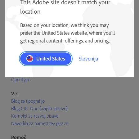
This Adobe site doesn't match your
location
Based on your location, we think you may
prefer the United States website, where you'll
Učenje
get regional content, offerings, and pricing.
Oblikovalci Adobe Type
Ekipa Adobe Type
Vzorci Type
United States
Slovenija
Referenčno gradivo Type
Adobe Originals
OpenType
Viri
Blog za tipografijo
Blog CJK Type (azijske pisave)
Komplet za razvoj pisave
Navodila za namestitev pisave
Pomoč