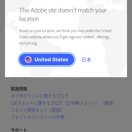
This Adobe site doesn't match your
location
Based on your location, we think you may prefer the United
学習
States website, where you'll get regional content, offerings,
アドビフォントデザイナー
and pricing.
アドビフォントチーム
フォント見本
日本
United States
フォントの参考資料
アドビオリジナル
OpenType
関連情報
タイポグラフィに関するブログ
CJKフォントに関するブログ（日中韓フォント）（英語）
フォント開発キット（英語）
フォントのインストール手順
サポート