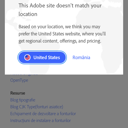
This Adobe site doesn't match your
location
Based on your location, we think you may
prefer the United States website, where you'll
Educație
get regional content, offerings, and pricing.
Designeri Adobe Type
Echipa Type Team
United States
România
Exemplare Type
Materiale de referință Type
Adobe Originals
OpenType
Resurse
Blog tipografie
Blog CJK Type(fonturi asiatice)
Echipament de dezvoltare a fonturilor
Instrucțiuni de instalare a fonturilor