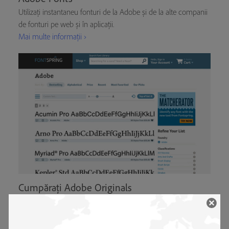
Utilizați instantaneu fonturi de la Adobe și de la alte companii
de fonturi pe web și în aplicații.
Mai multe informații ›
Cumpărați Adobe Originals
Găsiți licențe pentru seturile de fonturi Adobe Originals de la
distribuitorii noștri
Mai multe informații ›