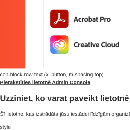
con-block-row-text (xl-button, m-spacing-top)
Pierakstīties lietotnē Admin Console
Uzziniet, ko varat paveikt lietot
Šī lietotne, kas izstrādāta jūsu iestādei līdzīgām organiz
style