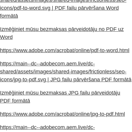
icons/pdf-to-word.svg | PDF failu pārvēršana Word
formātā
Izmēģiniet mūsu bezmaksas pārveidotāju no PDF uz
Word
https://www.adobe.com/acrobat/online/pdf-to-word.html
https://main--dc--adobecom.aem.live/dc-
shared/assets/images/shared-images/frictionless/seo-
icons/jpg-to-pdf.svg | JPG failu pārvēršana PDF formātā
Izmēģiniet mūsu bezmaksas JPG failu pārveidotāju
PDF formātā
https://www.adobe.com/acrobat/online/jpg-to-pdf.html
https://main--dc--adobecom.aem.live/dc-