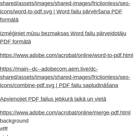
shared/assets/images/shared-images/frictionless/seo-
icons/word-to-pdf.svg | Word failu pārvēršana PDF
formātā
Izmēģiniet mūsu bezmaksas Word failu pārveidotāju
PDF formātā
https://www.adobe.com/acrobat/online/word-to-pdf.html
https://main--dc--adobecom.aem.live/dc-
shared/assets/images/shared-images/frictionless/seo-
icons/combine-pdf.svg | PDF failu sapludināšana
Apvienojiet PDF failus jebkurā laikā un vietā
https://www.adobe.com/acrobat/online/merge-pdf.html
background
#fff