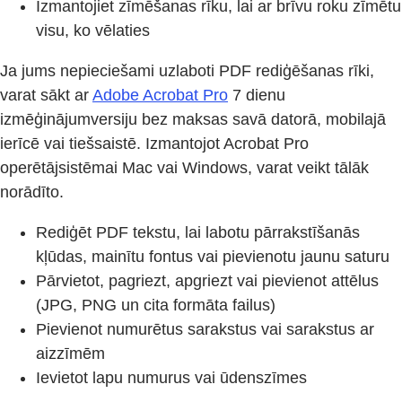
Izmantojiet zīmēšanas rīku, lai ar brīvu roku zīmētu
visu, ko vēlaties
Ja jums nepieciešami uzlaboti PDF rediģēšanas rīki,
varat sākt ar
Adobe Acrobat Pro
7 dienu
izmēģinājumversiju bez maksas savā datorā, mobilajā
ierīcē vai tiešsaistē. Izmantojot Acrobat Pro
operētājsistēmai Mac vai Windows, varat veikt tālāk
norādīto.
Rediģēt PDF tekstu, lai labotu pārrakstīšanās
kļūdas, mainītu fontus vai pievienotu jaunu saturu
Pārvietot, pagriezt, apgriezt vai pievienot attēlus
(JPG, PNG un cita formāta failus)
Pievienot numurētus sarakstus vai sarakstus ar
aizzīmēm
Ievietot lapu numurus vai ūdenszīmes