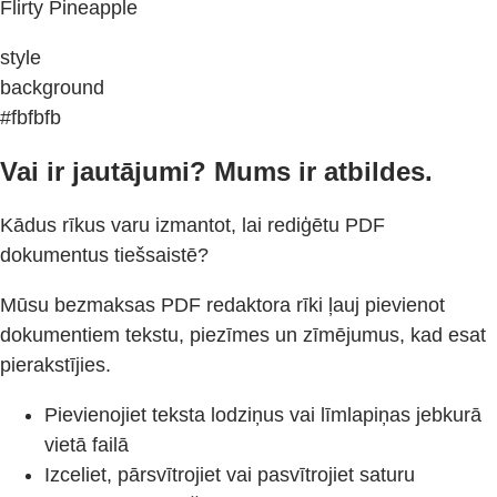
Flirty Pineapple
style
background
#fbfbfb
Vai ir jautājumi? Mums ir atbildes.
Kādus rīkus varu izmantot, lai rediģētu PDF
dokumentus tiešsaistē?
Mūsu bezmaksas PDF redaktora rīki ļauj pievienot
dokumentiem tekstu, piezīmes un zīmējumus, kad esat
pierakstījies.
Pievienojiet teksta lodziņus vai līmlapiņas jebkurā
vietā failā
Izceliet, pārsvītrojiet vai pasvītrojiet saturu