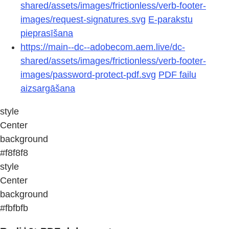
shared/assets/images/frictionless/verb-footer-
images/request-signatures.svg
E-parakstu
pieprasīšana
https://main--dc--adobecom.aem.live/dc-
shared/assets/images/frictionless/verb-footer-
images/password-protect-pdf.svg
PDF failu
aizsargāšana
style
Center
background
#f8f8f8
style
Center
background
#fbfbfb