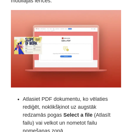
mobilajās ierīcēs.
Atlasiet PDF dokumentu, ko vēlaties
rediģēt, noklikšķinot uz augstāk
redzamās pogas
Select a file
(Atlasīt
failu) vai velkot un nometot failu
nomešanas zonā.