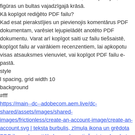
figūras un bultas vajadzīgajā krāsā.
Kā kopīgot rediģēto PDF failu?
Kad esat pierakstījies un pievienojis komentārus PDF
dokumentam, varēsiet lejupielādēt anotēto PDF
dokumentu. Varat arī kopīgot saiti uz failu tiešsaistē,
kopīgot failu ar vairākiem recenzentiem, lai apkopotu
visas atsauksmes vienuviet, vai kopīgot PDF failu e-
pastā.
style
l spacing, grid width 10
background
#fff
https://main--dc--adobecom.aem.live/dc-
shared/assets/images/shared-
images/frictionless/create-an-account-image/create-an-
account.svg | teksta burbulis, zīmuļa ikona un grēdota