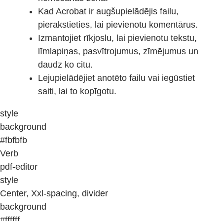
Kad Acrobat ir augšupielādējis failu,
pierakstieties, lai pievienotu komentārus.
Izmantojiet rīkjoslu, lai pievienotu tekstu,
līmlapiņas, pasvītrojumus, zīmējumus un
daudz ko citu.
Lejupielādējiet anotēto failu vai iegūstiet
saiti, lai to kopīgotu.
style
background
#fbfbfb
Verb
pdf-editor
style
Center, Xxl-spacing, divider
background
#ffffff