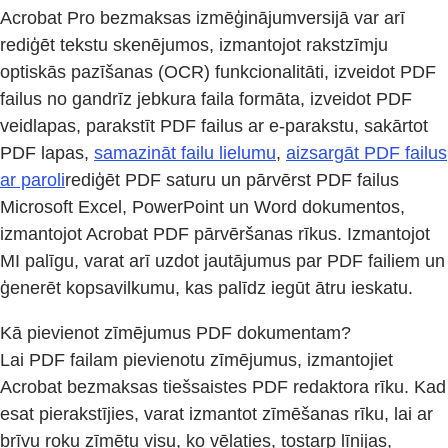
Acrobat Pro bezmaksas izmēģinājumversijā var arī
rediģēt tekstu skenējumos, izmantojot rakstzīmju
optiskās pazīšanas (OCR) funkcionalitāti, izveidot PDF
failus no gandrīz jebkura faila formāta, izveidot PDF
veidlapas, parakstīt PDF failus ar e-parakstu, sakārtot
PDF lapas,
samazināt failu lielumu
,
aizsargāt PDF failus
ar paroli
rediģēt PDF saturu un pārvērst PDF failus
Microsoft Excel, PowerPoint un Word dokumentos,
izmantojot Acrobat PDF pārvēršanas rīkus. Izmantojot
MI palīgu, varat arī uzdot jautājumus par PDF failiem un
ģenerēt kopsavilkumu, kas palīdz iegūt ātru ieskatu.
Kā pievienot zīmējumus PDF dokumentam?
Lai PDF failam pievienotu zīmējumus, izmantojiet
Acrobat bezmaksas tiešsaistes PDF redaktora rīku. Kad
esat pierakstījies, varat izmantot zīmēšanas rīku, lai ar
brīvu roku zīmētu visu, ko vēlaties, tostarp līnijas,