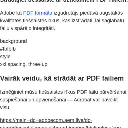
Adobe kā
PDF formāta
izgudrotājs piedāvā augstākās
kvalitātes tiešsaistes rīkus, kas izstrādāti, lai saglabātu
failu vispārējo integritāti.
background
#fbfbfb
style
xxl spacing, three-up
Vairāk veidu, kā strādāt ar PDF failiem
Izmēģiniet mūsu tiešsaistes rīkus PDF failu pārvēršanai,
saspiešanai un apvienošanai — Acrobat var paveikt
visu.
https://main--dc--adobecom.aem.live/dc-
shared/assets/images/shared-images/frictionless/seo-