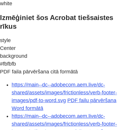
white
Izmēģiniet šos Acrobat tiešsaistes
rīkus
style
Center
background
#fbfbfb
PDF faila pārvēršana citā formātā
https://main--dc--adobecom.aem.live/dc-
shared/assets/images/frictionless/verb-footer-
images/pdf-to-word.svg
PDF failu pārvēršana
Word formātā
https://main--dc--adobecom.aem.live/dc-
shared/assets/images/frictionless/verb-footer-