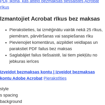
PDF ikona, kas attēlo bezmaksas tiešsaistes Acrobat
rīkus
Izmantojiet Acrobat rīkus bez maksas
Pierakstieties, lai izmēģinātu vairāk nekā 25 rīkus,
piemēram, pārvēršanas vai saspiešanas rīku
Pievienojiet komentārus, aizpildiet veidlapas un
parakstiet PDF failus bez maksas
Saglabājiet failus tiešsaistē, lai tiem piekļūtu no
jebkuras ierīces
Izveidot bezmaksas kontu | Izveidot bezmaksas
kontu Adobe Acrobat
Pierakstīties
style
s spacing
background