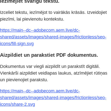
Iezīmējiet svarīgu tekstu.
Izceliet tekstu, iezīmējot to vairākās krāsās. Izveidojiet
piezīmi, lai pievienotu kontekstu.
https://main--dc--adobecom.aem.live/dc-
shared/assets/images/shared-images/frictionless/seo-
icons/fill-sign.svg
Aizpildiet un parakstiet PDF dokumentus.
Dokumentus var viegli aizpildīt un parakstīt digitāli.
Vienkārši aizpildiet veidlapas laukus, atzīmējiet rūtiņas
un pievienojiet parakstu.
https://main--dc--adobecom.aem.live/dc-
shared/assets/images/shared-images/frictionless/seo-
icons/share-2.svg