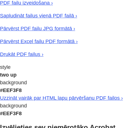
PDF failu izveidošana ›
Sapludināt failus vienā PDF failā ›
Pārvērst PDF failu JPG formātā ›
Pārvērst Excel failu PDF formātā ›
Drukāt PDF failus ›
style
two up
background
#EEF3F8
Uzzināt vairāk par HTML lapu pārvēršanu PDF failos ›
background
#EEF3F8
Izvēlieties sev piemērotāko Acrobat