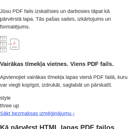
Jūsu PDF fails izskatīsies un darbosies tāpat kā
pārvērstā lapa. Tās pašas saites, izkārtojums un
formatējums.
Vairākas tīmekļa vietnes. Viens PDF fails.
Apvienojiet vairākas tīmekļa lapas vienā PDF failā, kuru
var viegli kopīgot, izdrukāt, saglabāt un pārskatīt.
style
three up
Sākt bezmaksas izmēģinājumu ›
Kā pārvērst HTML lapas PDF failos