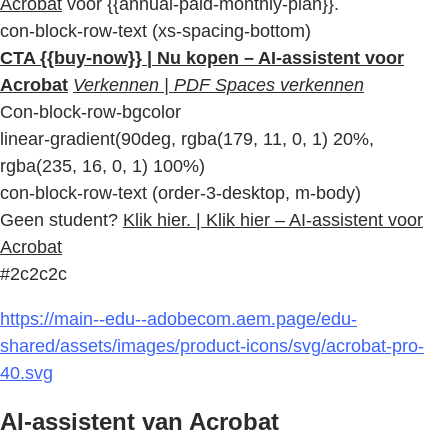
Acrobat
voor {{annual-paid-monthly-plan}}.
con-block-row-text (xs-spacing-bottom)
CTA {{buy-now}} | Nu kopen – AI-assistent voor
Acrobat
Verkennen | PDF Spaces verkennen
Con-block-row-bgcolor
linear-gradient(90deg, rgba(179, 11, 0, 1) 20%,
rgba(235, 16, 0, 1) 100%)
con-block-row-text (order-3-desktop, m-body)
Geen student?
Klik hier. | Klik hier – AI-assistent voor
Acrobat
#2c2c2c
https://main--edu--adobecom.aem.page/edu-
shared/assets/images/product-icons/svg/acrobat-pro-
40.svg
AI-assistent van Acrobat