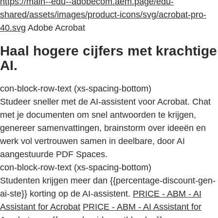
https://main--edu--adobecom.aem.page/edu-
shared/assets/images/product-icons/svg/acrobat-pro-
40.svg
Adobe Acrobat
Haal hogere cijfers met krachtige
AI.
con-block-row-text (xs-spacing-bottom)
Studeer sneller met de AI-assistent voor Acrobat. Chat
met je documenten om snel antwoorden te krijgen,
genereer samenvattingen, brainstorm over ideeën en
werk vol vertrouwen samen in deelbare, door AI
aangestuurde PDF Spaces.
con-block-row-text (xs-spacing-bottom)
Studenten krijgen meer dan {{percentage-discount-gen-
ai-ste}} korting op de AI-assistent.
PRICE - ABM - AI
Assistant for Acrobat
PRICE - ABM - AI Assistant for