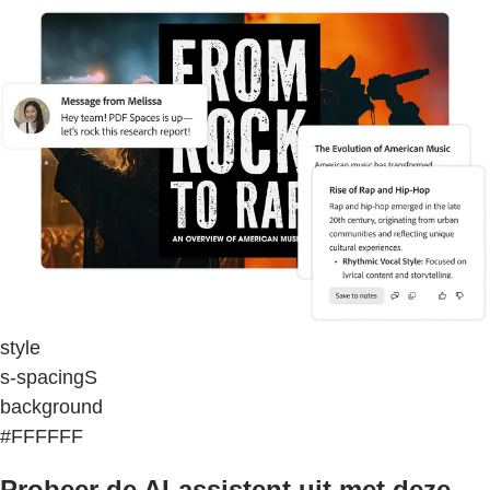
style
s-spacingS
background
#FFFFFF
Probeer de AI-assistent uit met deze