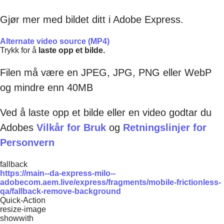
Gjør mer med bildet ditt i Adobe Express.
Alternate video source (MP4)
Trykk for å
laste opp et bilde.
Filen må være en JPEG, JPG, PNG eller WebP
og mindre enn 40MB
Ved å laste opp et bilde eller en video godtar du
Adobes
Vilkår for Bruk
og
Retningslinjer for
Personvern
fallback
https://main--da-express-milo--
adobecom.aem.live/express/fragments/mobile-frictionless-
qa/fallback-remove-background
Quick-Action
resize-image
showwith