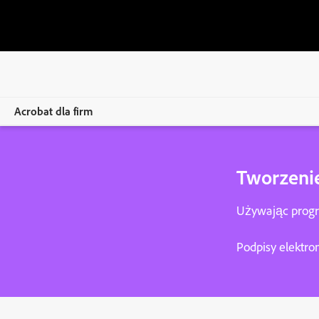
Acrobat dla firm
Więcej
Tworzenie
Produkty
Używając progr
Rozwiązania
Podpisy elektro
Zasoby
Dla administratorów
Porównanie planów