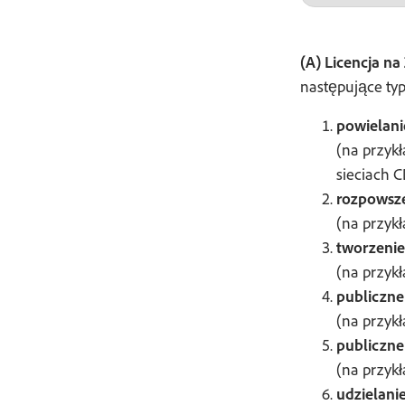
(A) Licencja n
następujące typ
powielani
(na przyk
sieciach 
rozpowsz
(na przyk
tworzeni
(na przyk
publiczne
(na przykł
publiczn
(na przyk
udzielanie