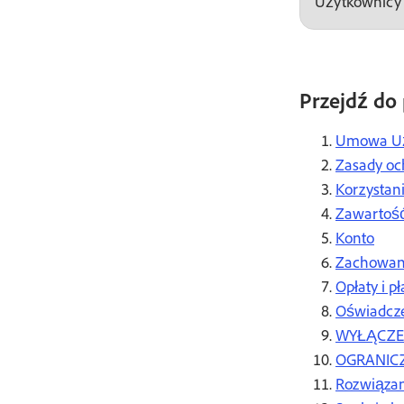
Użytkownicy 
Przejdź do 
Umowa Uż
Zasady oc
Korzystan
Zawartoś
Konto
Zachowan
Opłaty i p
Oświadcze
WYŁĄCZEN
OGRANIC
Rozwiąza