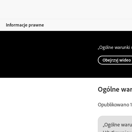
Informacje prawne
Więcej
„Ogólne warunki u
Zgodność z przepisami dotyczącymi handlu
Obejrzyj wideo
Prawa autorskie, znaki towarowe i DMCA
Wnioski organów ścigania
Ogólne war
Licencja i warunki użytkowania
Opublikowano 18
Zasady ochrony prywatności
„Ogólne waru