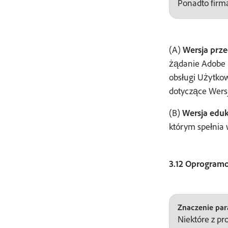
Ponadto firma
(A)
Wersja prz
żądanie Adobe U
obsługi Użytkow
dotyczące Wersj
(B)
Wersja eduk
którym spełnia 
3.12 Oprogramo
Znaczenie para
Niektóre z p