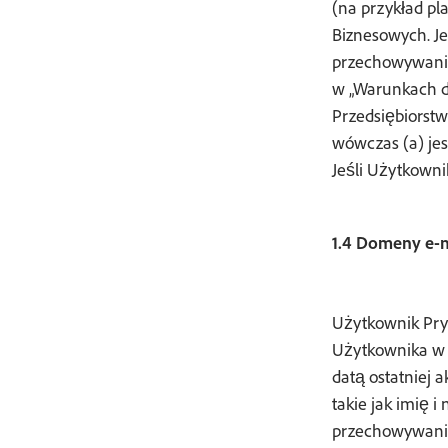
(na przykład pl
Biznesowych. Je
przechowywanie
w „Warunkach d
Przedsiębiorstw
wówczas (a) jest
Jeśli Użytkown
1.4 Domeny e-m
Użytkownik Pryw
Użytkownika w k
datą ostatniej
takie jak imię 
przechowywaniu 