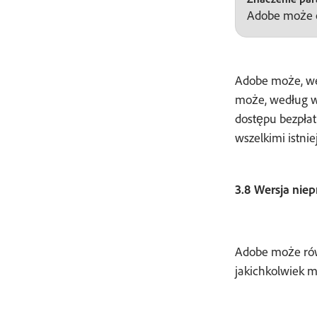
Adobe może of
Adobe może, we
może, według wł
dostępu bezpłat
wszelkimi istni
3.8 Wersja nie
Adobe może rów
jakichkolwiek 