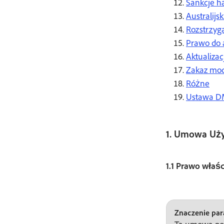
Sankcje ha
Australij
Rozstrzyg
Prawo do 
Aktualiza
Zakaz mod
Różne
Ustawa 
1. Umowa Uż
1.1 Prawo właś
Znaczenie para