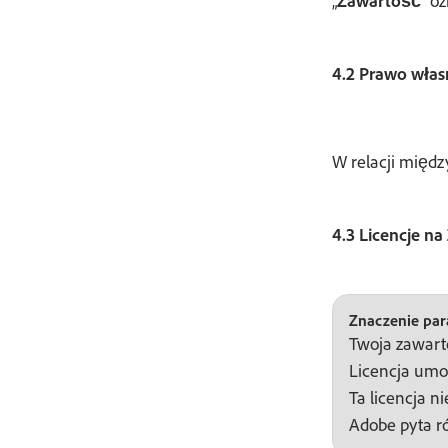
„
Zawartość
” o
4.2 Prawo włas
W relacji międ
4.3 Licencje n
Znaczenie para
Twoja zawart
Licencja umoż
Ta licencja n
Adobe pyta ró