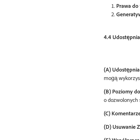
Prawa do 
Generatyw
4.4 Udostępni
(A) Udostępnia
mogą wykorzyst
(B) Poziomy do
o dozwolonych 
(C) Komentarze
(D) Usuwanie 