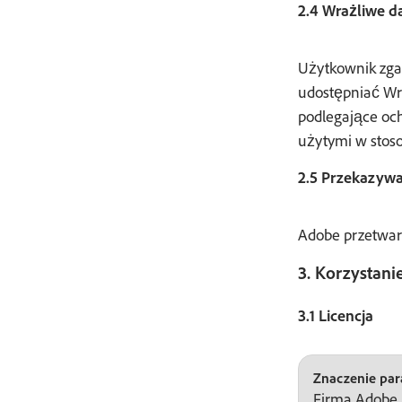
2.4 Wrażliwe 
Użytkownik zga
udostępniać W
podlegające och
użytymi w stos
2.5 Przekazyw
Adobe przetwar
3. Korzystan
3.1 Licencja
Znaczenie para
Firma Adobe 