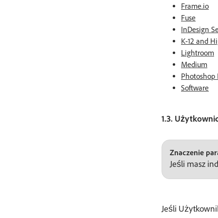
Frame.io
Fuse
InDesign S
K-12 and H
Lightroom
Medium
Photoshop 
Software
1.3. Użytkowni
Znaczenie para
Jeśli masz in
Jeśli Użytkowni