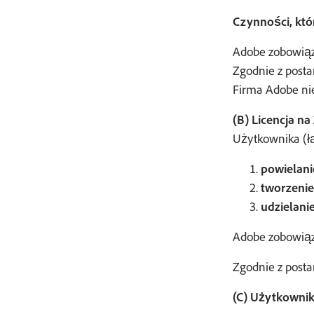
Czynności, kt
Adobe zobowiąz
Zgodnie z post
Firma Adobe nie
(B) Licencja n
Użytkownika (łą
powielani
tworzeni
udzielanie
Adobe zobowiąz
Zgodnie z post
(C) Użytkownik