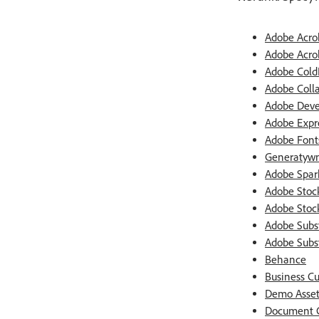
Adobe Acrob
Adobe Acro
Adobe Cold
Adobe Coll
Adobe Deve
Adobe Expr
Adobe Font
Generatywn
Adobe Spar
Adobe Stoc
Adobe Stock
Adobe Subs
Adobe Subs
Behance
Business C
Demo Asset
Document 