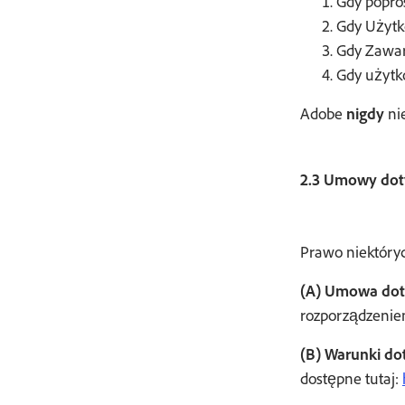
Gdy popros
Gdy Użytk
Gdy Zawar
Gdy użytk
Adobe
nigdy
ni
2.3 Umowy dot
Prawo niektóry
(A) Umowa doty
rozporządzenie
(B) Warunki do
dostępne tutaj: