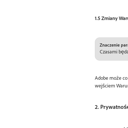
1.5 Zmiany Wa
Znaczenie para
Czasami będą
Adobe może co 
wejściem Warun
2. Prywatnoś