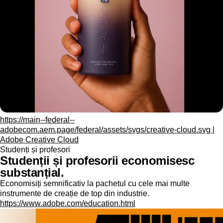
https://main--federal--
adobecom.aem.page/federal/assets/svgs/creative-cloud.svg |
Adobe Creative Cloud
Studenți și profesori
Studenții și profesorii economisesc
substanțial.
Economisiți semnificativ la pachetul cu cele mai multe
instrumente de creație de top din industrie.
https://www.adobe.com/education.html