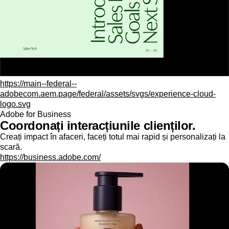
https://main--federal--
adobecom.aem.page/federal/assets/svgs/experience-cloud-
logo.svg
Adobe for Business
Coordonați interacțiunile clienților.
Creați impact în afaceri, faceți totul mai rapid și personalizați la
scară.
https://business.adobe.com/