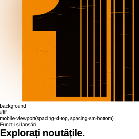
background
#fff
mobile-viewport(spacing-xl-top, spacing-sm-bottom)
Funcții și lansări
Explorați noutățile.