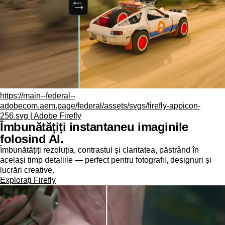
https://main--federal--
adobecom.aem.page/federal/assets/svgs/firefly-appicon-
256.svg | Adobe Firefly
Îmbunătățiți instantaneu imaginile
folosind AI.
Îmbunătățiți rezoluția, contrastul și claritatea, păstrând în
același timp detaliile — perfect pentru fotografii, designuri și
lucrări creative.
Explorați Firefly