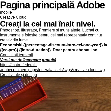
Pagina principală Adobe
mobile
Creative Cloud
Creați la cel mai înalt nivel.
Photoshop, Illustrator, Premiere și multe altele. Lucrați cu
instrumentele folosite pentru cel mai reprezentativ conținut
creativ din lume.
Economisiți {{percentage-discount-intro-cci-one-year}} la
{{cc-pro}} {{intro-duration}}. Doar pentru abonații noi.
Consultați termenii
.
Versiune de încercare gratuită
https://main--federal--
adobecom.aem.page/federal/assets/svgs/creative-cloud.svg
Creativitate și design