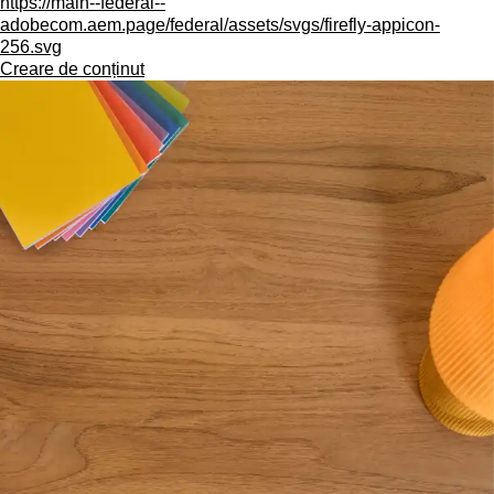
https://main--federal--
adobecom.aem.page/federal/assets/svgs/firefly-appicon-
256.svg
Creare de conținut