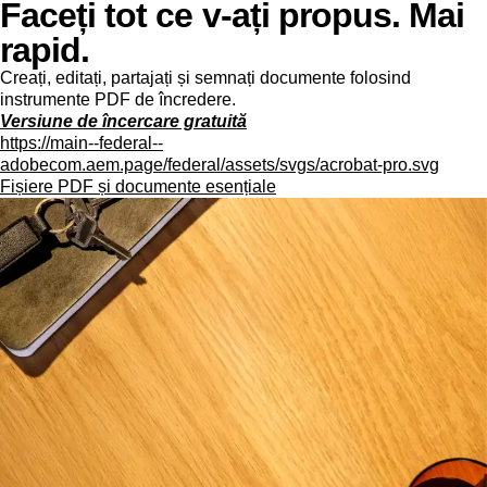
Faceți tot ce v-ați propus. Mai
rapid.
Creați, editați, partajați și semnați documente folosind
instrumente PDF de încredere.
Versiune de încercare gratuită
https://main--federal--
adobecom.aem.page/federal/assets/svgs/acrobat-pro.svg
Fișiere PDF și documente esențiale