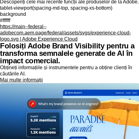
Descoperiți cele mai recente funcții ale produselor de la Adobe.
tablet-viewport(spacing-md-top, spacing-xs-bottom)
background
#ffffff
https://main--federal--
adobecom.aem.page/federal/assets/svgs/experience-cloud-
logo.svg | Adobe Experience Cloud
Folosiți Adobe Brand Visibility pentru a
transforma semnalele generate de AI în
impact comercial.
Obțineți informațiile și instrumentele pentru a obține clienți în
căutările AI.
Mai multe informații