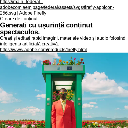
https://main--federal--
adobecom.aem.page/federal/assets/svgs/firefly-appicon-
256.svg | Adobe Firefly
Creare de conținut
Generați cu ușurință conținut
spectaculos.
Creați și editați rapid imagini, materiale video și audio folosind
inteligența artificială creativă.
https://www.adobe.com/products/firefly.html