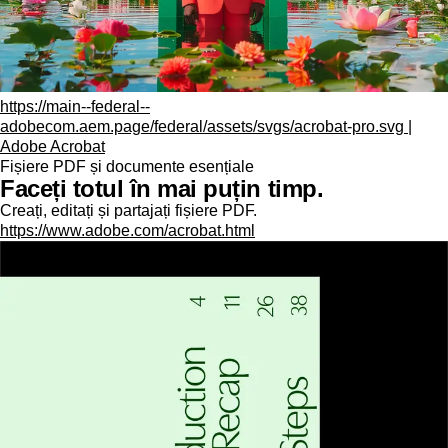
https://main--federal--
adobecom.aem.page/federal/assets/svgs/acrobat-pro.svg |
Adobe Acrobat
Fișiere PDF și documente esențiale
Faceți totul în mai puțin timp.
Creați, editați și partajați fișiere PDF.
https://www.adobe.com/acrobat.html