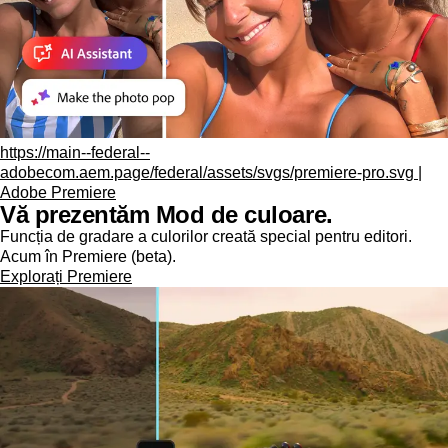
https://main--federal--
adobecom.aem.page/federal/assets/svgs/premiere-pro.svg |
Adobe Premiere
Vă prezentăm Mod de culoare.
Funcția de gradare a culorilor creată special pentru editori.
Acum în Premiere (beta).
Explorați Premiere