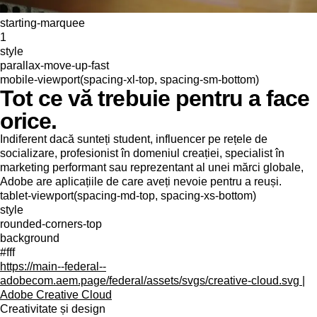
starting-marquee
1
style
parallax-move-up-fast
mobile-viewport(spacing-xl-top, spacing-sm-bottom)
Tot ce vă trebuie pentru a face
orice.
Indiferent dacă sunteți student, influencer pe rețele de
socializare, profesionist în domeniul creației, specialist în
marketing performant sau reprezentant al unei mărci globale,
Adobe are aplicațiile de care aveți nevoie pentru a reuși.
tablet-viewport(spacing-md-top, spacing-xs-bottom)
style
rounded-corners-top
background
#fff
https://main--federal--
adobecom.aem.page/federal/assets/svgs/creative-cloud.svg |
Adobe Creative Cloud
Creativitate și design