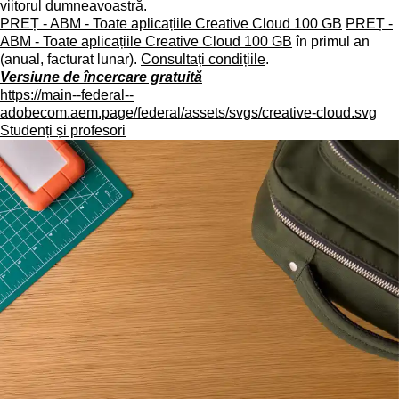
viitorul dumneavoastră.
PREȚ - ABM - Toate aplicațiile Creative Cloud 100 GB
PREȚ -
ABM - Toate aplicațiile Creative Cloud 100 GB
în primul an
(anual, facturat lunar).
Consultați condițiile
.
Versiune de încercare gratuită
https://main--federal--
adobecom.aem.page/federal/assets/svgs/creative-cloud.svg
Studenți și profesori