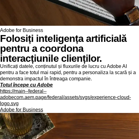
Adobe for Business
Folosiți inteligența artificială
pentru a coordona
interacțiunile clienților.
Unificați datele, conținutul și fluxurile de lucru cu Adobe AI
pentru a face totul mai rapid, pentru a personaliza la scară și a
demonstra impactul în întreaga companie.
Totul începe cu Adobe
https://main--federal--
adobecom.aem.page/federal/assets/svgs/experience-cloud-
logo.svg
Adobe for Business