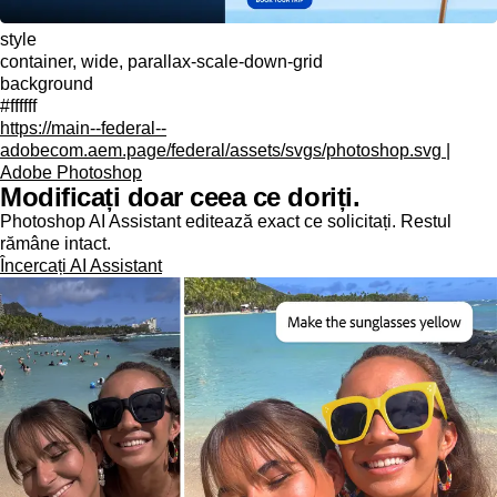
style
container, wide, parallax-scale-down-grid
background
#ffffff
https://main--federal--
adobecom.aem.page/federal/assets/svgs/photoshop.svg |
Adobe Photoshop
Modificați doar ceea ce doriți.
Photoshop AI Assistant editează exact ce solicitați. Restul
rămâne intact.
Încercați AI Assistant