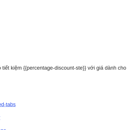
iết kiệm {{percentage-discount-ste}} với giá dành cho
ed-tabs
r