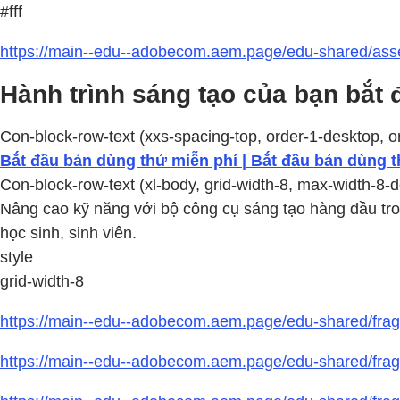
#fff
https://main--edu--adobecom.aem.page/edu-shared/asse
Hành trình sáng tạo của bạn bắt đ
Con-block-row-text (xxs-spacing-top, order-1-desktop, or
Bắt đầu bản dùng thử miễn phí | Bắt đầu bản dùng t
Con-block-row-text (xl-body, grid-width-8, max-width-8-d
Nâng cao kỹ năng với bộ công cụ sáng tạo hàng đầu tron
học sinh, sinh viên.
style
grid-width-8
https://main--edu--adobecom.aem.page/edu-shared/fragm
https://main--edu--adobecom.aem.page/edu-shared/fragm