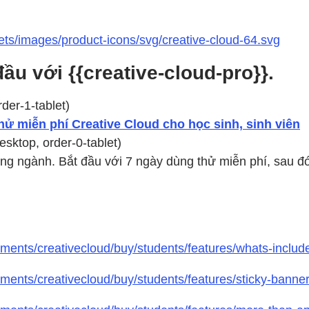
ts/images/product-icons/svg/creative-cloud-64.svg
ầu với {{creative-cloud-pro}}.
der-1-tablet)
hử miễn phí Creative Cloud cho học sinh, sinh viên
esktop, order-0-tablet)
g ngành. Bắt đầu với 7 ngày dùng thử miễn phí, sau đó t
ents/creativecloud/buy/students/features/whats-includ
ents/creativecloud/buy/students/features/sticky-banne