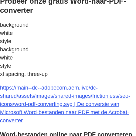
Probeer onze gratis Word-naar-PDF-
converter
background
white
style
background
white
style
xl spacing, three-up
https://main--dc--adobecom.aem.live/dc-
shared/assets/images/shared-images/frictionless/seo-
icons/word-pdf-converting.svg | De conversie van
Microsoft Word-bestanden naar PDF met de Acrobat-
converter
Word-bestanden online naar PDF converteren