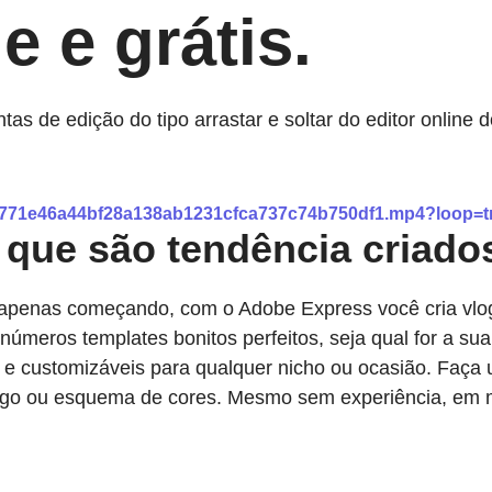
e e grátis.
entas de edição do tipo arrastar e soltar do editor onl
a_1771e46a44bf28a138ab1231cfca737c74b750df1.mp4?loop=t
 que são tendência criad
 apenas começando, com o Adobe Express você cria vlog
meros templates bonitos perfeitos, seja qual for a sua
 e customizáveis para qualquer nicho ou ocasião. Faça u
logo ou esquema de cores. Mesmo sem experiência, em m