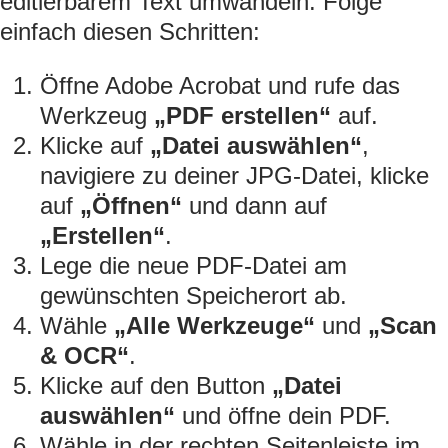
editierbarem Text umwandeln. Folge
einfach diesen Schritten:
Öffne Adobe Acrobat und rufe das
Werkzeug
„PDF erstellen“
auf.
Klicke auf
„Datei auswählen“
,
navigiere zu deiner JPG-Datei, klicke
auf
„Öffnen“
und dann auf
„Erstellen“
.
Lege die neue PDF-Datei am
gewünschten Speicherort ab.
Wähle
„Alle Werkzeuge“
und
„Scan
& OCR“
.
Klicke auf den Button
„Datei
auswählen“
und öffne dein PDF.
Wähle in der rechten Seitenleiste im