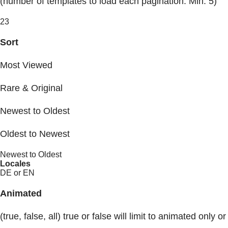
(number of templates to load each pagination. Min. 5)
23
Sort
Most Viewed
Rare & Original
Newest to Oldest
Oldest to Newest
Newest to Oldest
Locales
DE or EN
Animated
(true, false, all) true or false will limit to animated only or