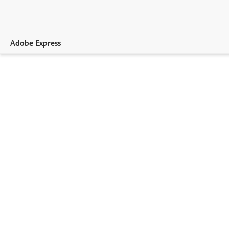
Adobe Express
Übersicht
Erstellen.
Bearbeiten
Unternehmen
Bildungswesen.
Abo-Optionen.