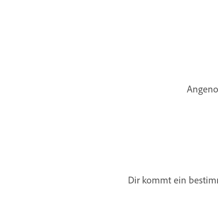
Angenom
Dir kommt ein bestimm