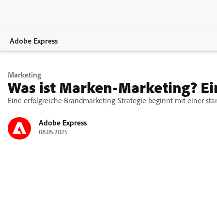
Adobe Express
Übersicht
Marketing
Was ist Marken-Marketing? Ei
Erstellen.
Eine erfolgreiche Brandmarketing-Strategie beginnt mit einer sta
Bearbeiten
Adobe Express
06.05.2025
Unternehmen
Bildungswesen.
Abo-Optionen.