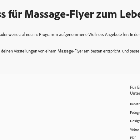
s für Massage-Flyer zum Leb
der weise auf neu ins Programm aufgenommene Wellness-Angebote hin. In der Gal
die deinen Vorstellungen von einem Massage-Flyer am besten entspricht, und pass
Für E
Unte
Kreati
Fotogr
Design
Video
PDF