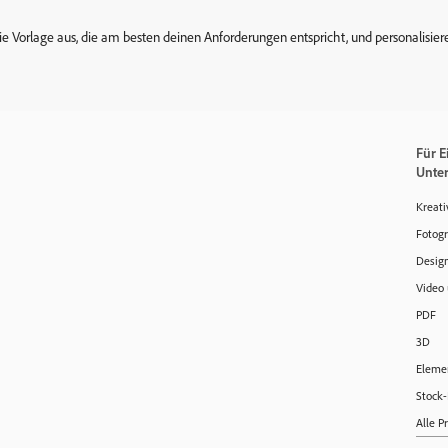
die Vorlage aus, die am besten deinen Anforderungen entspricht, und personalisie
Für E
Unte
Kreati
Fotogr
Design
Video
PDF
3D
Elemen
Stock-
Alle P