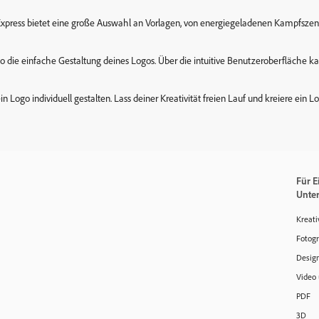
be Express bietet eine große Auswahl an Vorlagen, von energiegeladenen Kampfszen
o die einfache Gestaltung deines Logos. Über die intuitive Benutzeroberfläche ka
in Logo individuell gestalten. Lass deiner Kreativität freien Lauf und kreiere ein
Für E
Unte
Kreati
Fotogr
Design
Video
PDF
3D