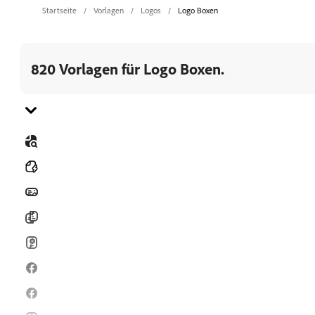
Startseite
Vorlagen
Logos
Logo Boxen
820 Vorlagen für Logo Boxen.
Gehe zu Kategorie
Alle
Banner
Broschüren
Karten
Facebook-Posts
Facebook-Stories