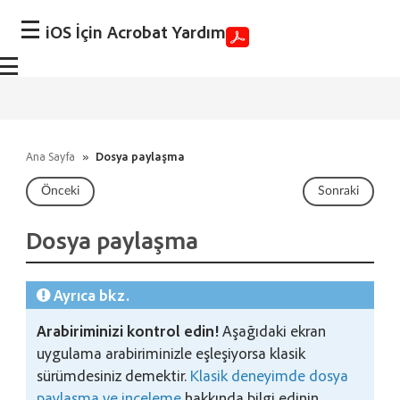
iOS İçin Acrobat Yardım
Ana Sayfa
»
Dosya paylaşma
Önceki
Sonraki
Dosya paylaşma
Ayrıca bkz.
Arabiriminizi kontrol edin!
Aşağıdaki ekran
uygulama arabiriminizle eşleşiyorsa klasik
sürümdesiniz demektir.
Klasik deneyimde dosya
paylaşma ve inceleme
hakkında bilgi edinin.