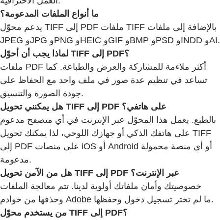
العمل الاحترافية.
ما أنواع الملفات المدعومة؟
يدعم محوّل TIFF إلى PDF ملفات TIFF بالإضافة إلى ملفات
JPEG وJPG وPNG وHEIC وGIF وBMP وPSD وINDD وAI.
لماذا يجب أن أحوّل TIFF إلى PDF؟
ملفات PDF أكثر ملاءمة للمشاركة والعرض والطباعة. كما
تساعد في تنظيم عدة صور في ملف واحد مع الحفاظ على
جودة الصورة والتنسيق.
هل يمكنني تحويل TIFF إلى PDF على هاتفي؟
بالطبع. يعمل هذا المحوّل عبر الإنترنت في أي متصفح مدعوم
على هاتفك الذكي أو جهازك اللوحي، لذا يمكنك تحويل TIFF
إلى PDF على منصات iOS أو Android أو أي منصة محمولة
مدعومة.
هل من الآمن تحويل TIFF إلى PDF عبر الإنترنت؟
خصوصيتك وأمان ملفاتك أولوية لدينا. تتم معالجة الملفات
وحذفها من خوادم Adobe ما لم تختر تسجيل دخول وحفظها.
من يستخدم محوّل TIFF إلى PDF؟