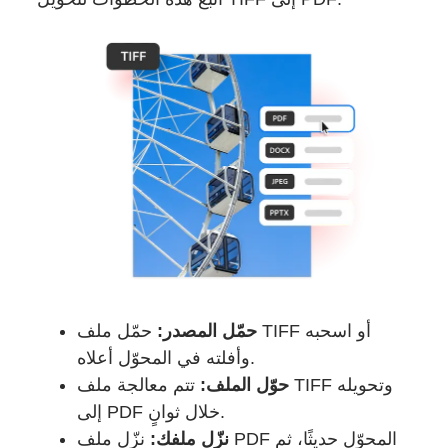
حمّل المصدر:
حمّل ملف TIFF أو اسحبه
وأفلته في المحوّل أعلاه.
حوّل الملف:
تتم معالجة ملف TIFF وتحويله
إلى PDF خلال ثوانٍ.
نزّل ملفك:
نزّل ملف PDF المحوّل حديثًا، ثم