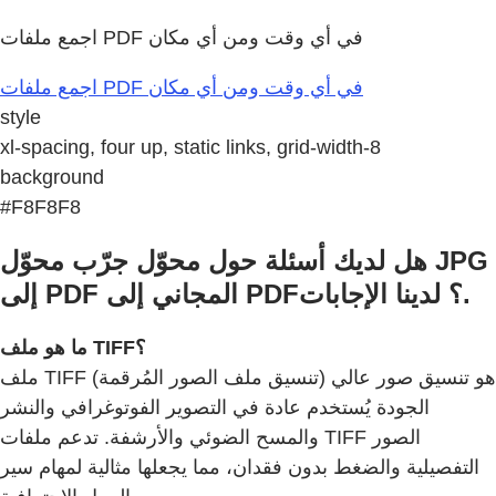
اجمع ملفات PDF في أي وقت ومن أي مكان
اجمع ملفات PDF في أي وقت ومن أي مكان
style
xl-spacing, four up, static links, grid-width-8
background
#F8F8F8
هل لديك أسئلة حول محوّل جرّب محوّل JPG
إلى PDF المجاني إلى PDF؟ لدينا الإجابات.
ما هو ملف TIFF؟
ملف TIFF (تنسيق ملف الصور المُرقمة) هو تنسيق صور عالي
الجودة يُستخدم عادة في التصوير الفوتوغرافي والنشر
والمسح الضوئي والأرشفة. تدعم ملفات TIFF الصور
التفصيلية والضغط بدون فقدان، مما يجعلها مثالية لمهام سير