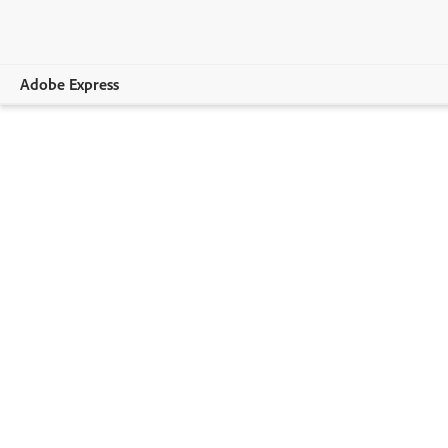
Adobe Express
Overview
Crear
Editar
Empresas
Sector educativo
Planes