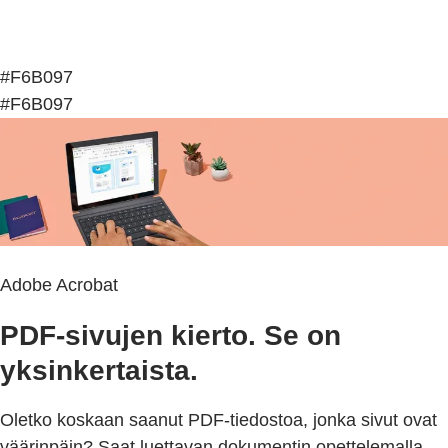
#F6B097
#F6B097
Adobe Acrobat
PDF-sivujen kierto. Se on
yksinkertaista.
Oletko koskaan saanut PDF-tiedostoa, jonka sivut ovat
väärinpäin? Saat luettavan dokumentin opettelemalla