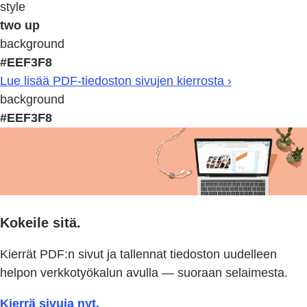
style
two up
background
#EEF3F8
Lue lisää PDF-tiedoston sivujen kierrosta ›
background
#EEF3F8
Kokeile sitä.
Kierrät PDF:n sivut ja tallennat tiedoston uudelleen
helpon verkkotyökalun avulla — suoraan selaimesta.
Kierrä sivuja nyt.