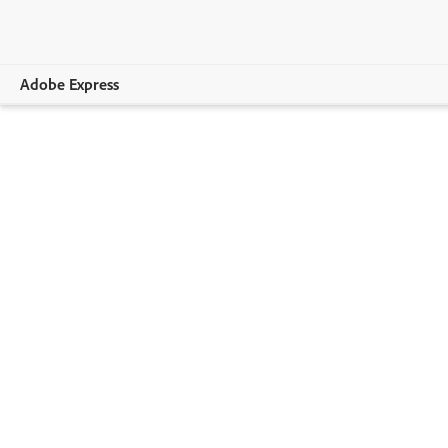
Adobe Express
Vue d’ensemble
Création
Modification
Entreprises
Enseignement
Comparer les formules