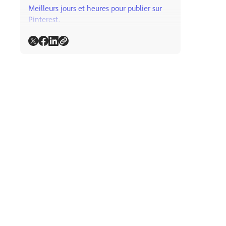
Meilleurs jours et heures pour publier sur
Pinterest.
Meilleurs jours et heures pour publier sur
TikTok.
Meilleurs jours et heures pour publier sur
Snapchat.
Les meilleures heures pour publier sur
YouTube.