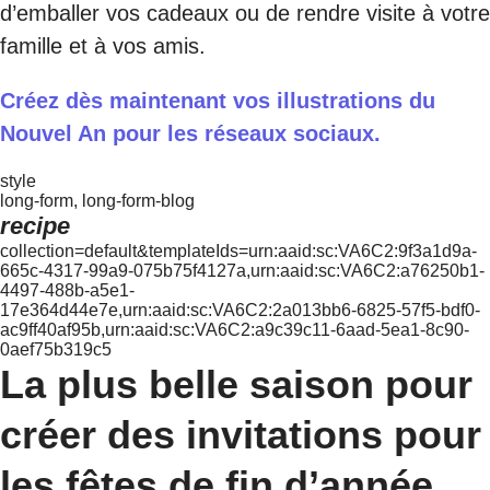
d’emballer vos cadeaux ou de rendre visite à votre
famille et à vos amis.
Créez dès maintenant vos illustrations du
Nouvel An pour les réseaux sociaux.
style
long-form, long-form-blog
recipe
collection=default&templateIds=urn:aaid:sc:VA6C2:9f3a1d9a-
665c-4317-99a9-075b75f4127a,urn:aaid:sc:VA6C2:a76250b1-
4497-488b-a5e1-
17e364d44e7e,urn:aaid:sc:VA6C2:2a013bb6-6825-57f5-bdf0-
ac9ff40af95b,urn:aaid:sc:VA6C2:a9c39c11-6aad-5ea1-8c90-
0aef75b319c5
La plus belle saison pour
créer des invitations pour
les fêtes de fin d’année