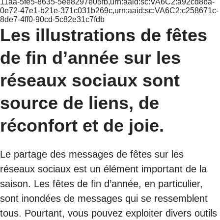
11aa-5fe5-8635-5ee8297e05fb,urn:aaid:sc:VA6C2:a92cd8ba-
0e72-47e1-b21e-371c031b269c,urn:aaid:sc:VA6C2:c258671c-
8de7-4ff0-90cd-5c82e31c7fdb
Les illustrations de fêtes
de fin d’année sur les
réseaux sociaux sont
source de liens, de
réconfort et de joie.
Le partage des messages de fêtes sur les
réseaux sociaux est un élément important de la
saison. Les fêtes de fin d’année, en particulier,
sont inondées de messages qui se ressemblent
tous. Pourtant, vous pouvez exploiter divers outils