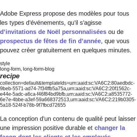
Adobe Express propose des modèles pour tous
les types d’événements, qu’il s’agisse
d’invitations de Noël personnalisées
ou de
prospectus de fêtes de fin d’année
, que vous
pouvez créer gratuitement en quelques minutes.
style
long-form, long-form-blog
recipe
collection=default&templateIds=urn:aaid:sc:VA6C2:80aedbdc-
9beb-5571-ad74-7f34ffb5a75a,urn:aaid:sc:VA6C2:20f1562c-
e44e-5adc-a6ca-f46f84bd9bfb,urn:aaid:sc:VA6C2:a8535772-
6e7e-4bbe-a3ef-59a668372513,urn:aaid:sc:VA6C2:219b0305-
5a18-524f-b78b-9f7fbcd72655
La conception d’un contenu de qualité peut laisser
une impression positive durable et
changer la
façon dont les clients et les employés