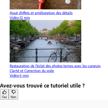
Ajout d’effets et amélioration des détails
Vidéo
12 min
Restauration de l'éclat des photos ternes avec les curseurs
Clarté et Correction du voile
Vidéo
5 min
Avez-vous trouvé ce tutoriel utile ?
Oui
Non