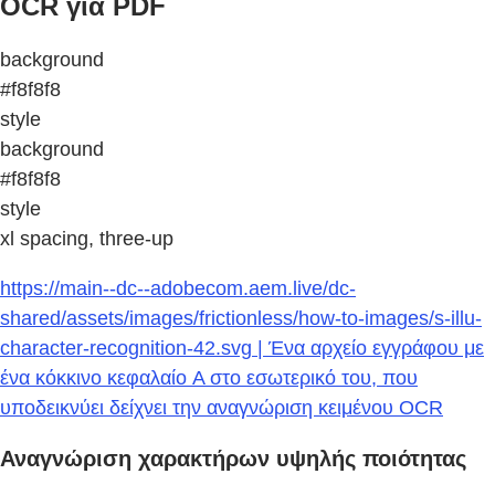
OCR για PDF
background
#f8f8f8
style
background
#f8f8f8
style
xl spacing, three-up
https://main--dc--adobecom.aem.live/dc-
shared/assets/images/frictionless/how-to-images/s-illu-
character-recognition-42.svg | Ένα αρχείο εγγράφου με
ένα κόκκινο κεφαλαίο A στο εσωτερικό του, που
υποδεικνύει δείχνει την αναγνώριση κειμένου OCR
Αναγνώριση χαρακτήρων υψηλής ποιότητας