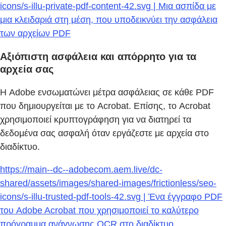
icons/s-illu-private-pdf-content-42.svg | Μια ασπίδα με
μια κλειδαριά στη μέση, που υποδεικνύει την ασφάλεια
των αρχείων PDF
Αξιόπιστη ασφάλεια και απόρρητο για τα
αρχεία σας
Η Adobe ενσωματώνει μέτρα ασφάλειας σε κάθε PDF
που δημιουργείται με το Acrobat. Επίσης, το Acrobat
χρησιμοποιεί κρυπτογράφηση για να διατηρεί τα
δεδομένα σας ασφαλή όταν εργάζεστε με αρχεία στο
διαδίκτυο.
https://main--dc--adobecom.aem.live/dc-
shared/assets/images/shared-images/frictionless/seo-
icons/s-illu-trusted-pdf-tools-42.svg | Ένα έγγραφο PDF
του Adobe Acrobat που χρησιμοποιεί το καλύτερο
πρόγραμμα ανάγνωσης OCR στο διαδίκτυο