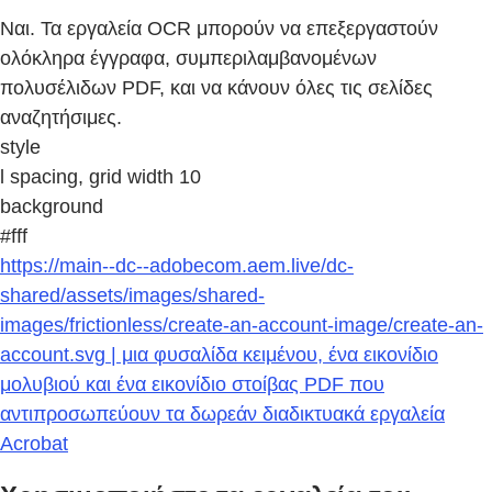
Ναι. Τα εργαλεία OCR μπορούν να επεξεργαστούν
ολόκληρα έγγραφα, συμπεριλαμβανομένων
πολυσέλιδων PDF, και να κάνουν όλες τις σελίδες
αναζητήσιμες.
style
l spacing, grid width 10
background
#fff
https://main--dc--adobecom.aem.live/dc-
shared/assets/images/shared-
images/frictionless/create-an-account-image/create-an-
account.svg | μια φυσαλίδα κειμένου, ένα εικονίδιο
μολυβιού και ένα εικονίδιο στοίβας PDF που
αντιπροσωπεύουν τα δωρεάν διαδικτυακά εργαλεία
Acrobat