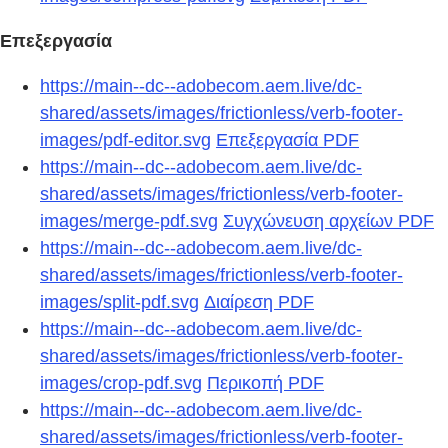
Επεξεργασία
https://main--dc--adobecom.aem.live/dc-
shared/assets/images/frictionless/verb-footer-
images/pdf-editor.svg
Επεξεργασία PDF
https://main--dc--adobecom.aem.live/dc-
shared/assets/images/frictionless/verb-footer-
images/merge-pdf.svg
Συγχώνευση αρχείων PDF
https://main--dc--adobecom.aem.live/dc-
shared/assets/images/frictionless/verb-footer-
images/split-pdf.svg
Διαίρεση PDF
https://main--dc--adobecom.aem.live/dc-
shared/assets/images/frictionless/verb-footer-
images/crop-pdf.svg
Περικοπή PDF
https://main--dc--adobecom.aem.live/dc-
shared/assets/images/frictionless/verb-footer-