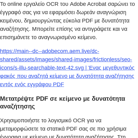
Το online εργαλείο OCR του Adobe Acrobat σαρώνει το
έγγραφό σας για να εφαρμόσει δωρεάν αναγνώριση
κειμένου, δημιουργώντας εύκολα PDF με δυνατότητα
αναζήτησης. Μπορείτε επίσης να αντιγράψετε και να
επισημάνετε το αναγνωρισμένο κείμενο.
https://main--dc--adobecom.aem.live/dc-
shared/assets/images/shared-images/frictionless/seo-
icons/s-illu-searchable-text-42.svg | Ένας μεγεθυντικός
φακός που αναζητά κείμενο με δυνατότητα αναζήτησης
εντός ενός εγγράφου PDF
Μετατρέψτε PDF σε κείμενο με δυνατότητα
αναζήτησης
Χρησιμοποιήστε το λογισμικό OCR για να
μεταμορφώσετε τα στατικά PDF σας σε πιο χρήσιμα
έγγραφα με κείμενο με δυνατότητα αναζήτησης. Στη