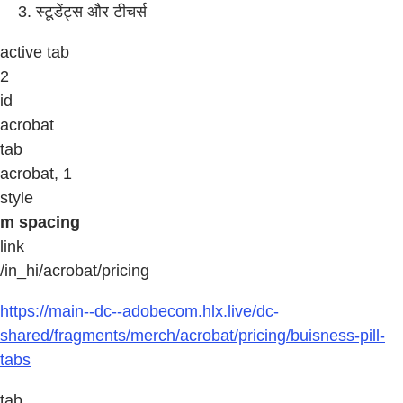
स्टूडेंट्स और टीचर्स
active tab
2
id
acrobat
tab
acrobat, 1
style
m spacing
link
/in_hi/acrobat/pricing
https://main--dc--adobecom.hlx.live/dc-
shared/fragments/merch/acrobat/pricing/buisness-pill-
tabs
tab