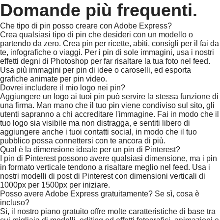
Domande più frequenti.
Che tipo di pin posso creare con Adobe Express?
Crea qualsiasi tipo di pin che desideri con un modello o
partendo da zero. Crea pin per ricette, abiti, consigli per il fai da
te, infografiche o viaggi. Per i pin di sole immagini, usa i nostri
effetti degni di Photoshop per far risaltare la tua foto nel feed.
Usa più immagini per pin di idee o caroselli, ed esporta
grafiche animate per pin video.
Dovrei includere il mio logo nei pin?
Aggiungere un logo ai tuoi pin può servire la stessa funzione di
una firma. Man mano che il tuo pin viene condiviso sul sito, gli
utenti sapranno a chi accreditare l'immagine. Fai in modo che il
tuo logo sia visibile ma non distragga, e sentiti libero di
aggiungere anche i tuoi contatti social, in modo che il tuo
pubblico possa connettersi con te ancora di più.
Qual è la dimensione ideale per un pin di Pinterest?
I pin di Pinterest possono avere qualsiasi dimensione, ma i pin
in formato verticale tendono a risaltare meglio nel feed. Usa i
nostri modelli di post di Pinterest con dimensioni verticali di
1000px per 1500px per iniziare.
Posso avere Adobe Express gratuitamente? Se sì, cosa è
incluso?
Sì, il nostro piano gratuito offre molte caratteristiche di base tra