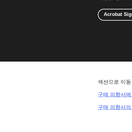
Acrobat S
섹션으로 이동
구매 의향서에
구매 의향서의 