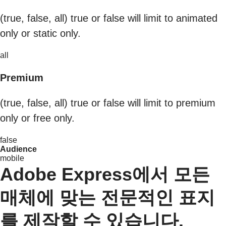
(true, false, all) true or false will limit to animated
only or static only.
all
Premium
(true, false, all) true or false will limit to premium
only or free only.
false
Audience
mobile
Adobe Express에서 모든
매체에 맞는 전문적인 표지
를 제작할 수 있습니다.