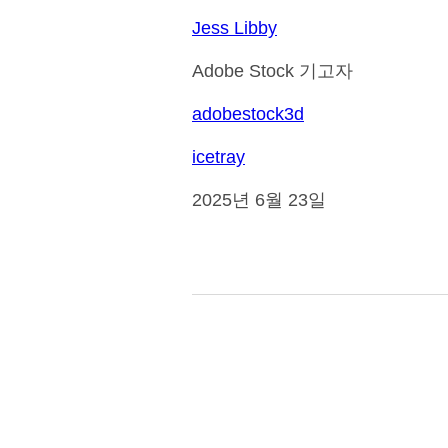
Jess Libby
Adobe Stock 기고자
adobestock3d
icetray
2025년 6월 23일