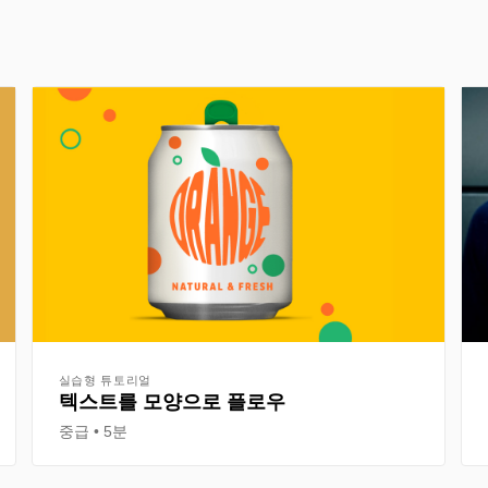
실습형 튜토리얼
텍스트를 모양으로 플로우
중급
5분