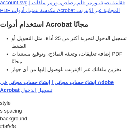
account.svg | فقاعة نصية، ورمز قلم رصاص، ورمز ملفات
PDF مكدسة لتمثيل أدوات Acrobat المجانية عبر الإنترنت
استخدام أدوات Acrobat مجانًا
تسجيل الدخول لتجربة أكثر من 25 أداة، مثل التحويل أو
الضغط
إضافة تعليقات، وتعبئة النماذج، وتوقيع مستندات PDF
مجانًا
تخزين ملفاتك عبر الإنترنت للوصول إليها من أي جهاز
إنشاء حساب مجاني | إنشاء حساب مجاني في Adobe
Acrobat
تسجيل الدخول
style
s spacing
background
#f8f8f8