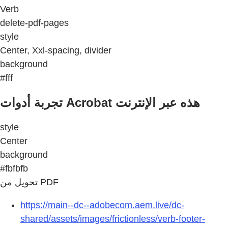
Verb
delete-pdf-pages
style
Center, Xxl-spacing, divider
background
#fff
تجربة أدوات Acrobat هذه عبر الإنترنت
style
Center
background
#fbfbfb
تحويل من PDF
https://main--dc--adobecom.aem.live/dc-
shared/assets/images/frictionless/verb-footer-