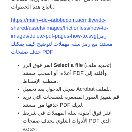
باتباع هذه الخطوات:
https://main--dc--adobecom.aem.live/dc-
shared/assets/images/frictionless/how-to-
images/delete-pdf-pages-how-to.svg|رمز
مستند مع رمز سلة مهملات لتوضيح كيف يمكنك
حذف صفحات PDF
انقر فوق الزر
Select a file
(تحديد ملف)
أعلاه، أو اسحب مستند PDF وأفلته إلى
منطقة الإسقاط.
سجل الدخول بعد تحميل Acrobat للملف.
قم بتمييز الصور المصغرة للصفحات التي تريد
حذفها من مستند PDF لديك.
انقر فوق أيقونة سلة المهملات في شريط
الأدوات العلوي لحذف صفحات PDF الذي
حددته.