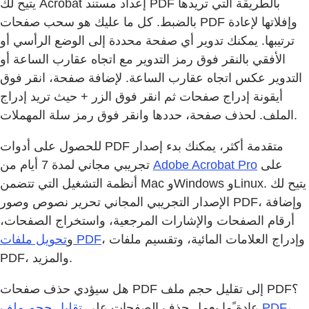
يتيح لك Acrobat إعداد مستند PDF بالطريقة التي تريدها
بالضبط. كل ما عليك هو سحب صفحات PDF وإفلاتها لإعادة
ترتيبها. يمكنك تدوير أي صفحة محددة إلى الوضع الرأسي أو
الأفقي بالنقر فوق رمز التدوير مع اتجاه عقارب الساعة أو
التدوير عكس اتجاه عقارب الساعة. لإضافة صفحة، انقر فوق
أيقونة إدراج صفحات ثم انقر فوق الزر + حيث تريد إدراج
الملف. لحذف صفحة، حددها وانقر فوق رمز سلة المهملات.
للحصول على أدوات PDF متقدمة أكثر، يمكنك بدء إصدار
تجريبي مجاني لمدة 7 أيام من
Adobe Acrobat Pro
على
أنظمة التشغيل التي تتضمن Mac وWindows وLinux. يتيح لك
الإصدار التجريبي المجاني تحرير نصوص وصور PDF، وإضافة
أرقام الصفحات والإشارات المرجعية، واستخراج الصفحات،
، وإدراج العلامات المائية، وتقسيم ملفات
تحويل ملفات PDF
و
PDF، والمزيد.
هل سيؤدي حذف صفحات PDF إلى تقليل حجم ملف PDF؟
عادة ًما يعمل حذف الصفحات على
تقليل حجم ملف PDF
،