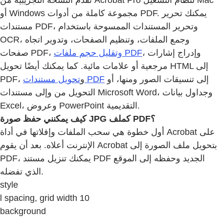
تقدم النسخة التجريبية من Acrobat Pro لنظام التشغيل Mac
أو Windows مجموعة كاملة من أدوات PDF. يمكنك تحرير
مستندات PDF، وتحرير المستندات الممسوحة باستخدام
OCR، وجمع الملفات، وتنظيم الصفحات، وتدوير اتجاه
، وإدراج إشارات
وتقليل حجم ملفات PDF
صفحات PDF،
مرجعية أو علامات مائية. كما يمكنك أيضًا تحويل HTML إلى
إلى تنسيقات الصور ومنها، أو
تحويل مستندات PDF
PDF، و
التحويل من وإلى مستندات Microsoft Word، وجداول بيانات
Excel، وعروض PowerPoint التقديمية.
كيف يمكنني حفظ صورة JPG كملف PDF؟
أول خطوة هي سحب الملفات وإفلاتها في أداة Acrobat على
الإنترنت أعلاه. بعد أن يقوم Acrobat بتحويل ملف الصورة إلى
PDF، يمكنك تنزيل مستند PDF الجديد وحفظه إلى الموقع
الذي تفضله.
style
l spacing, grid width 10
background