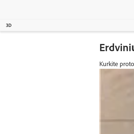
3D
Overview
Erdvini
Produktai
Kurkite proto
Žurnalas
Bendruomenė
Mokymas ir pagalba