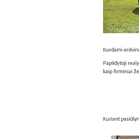
Kurdami erdviniu
Papildytoji real
kaip firminiai že
Kuriant pasiūl