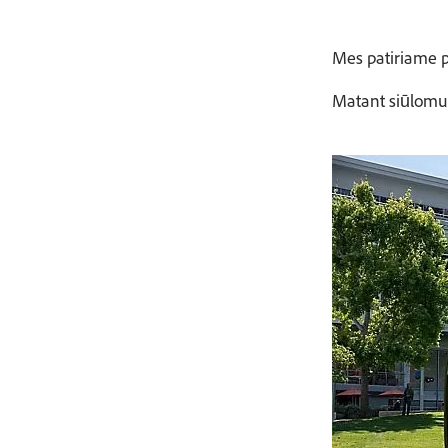
Mes patiriame pa
Matant siūlomus