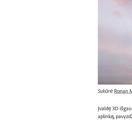
Sukūrė
Ronan 
Įvaldę 3D išgauk
aplinką, pavyzdž