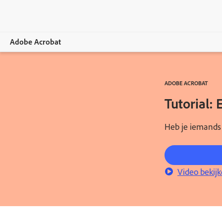
Adobe Acrobat
Overzicht
ADOBE ACROBAT
Functies
Tutorial:
Mobiele apparaten
Heb je iemands
Lidmaatschappen vergelijken
Online tools
Video bekij
Leren en ondersteuning
Gratis proefversie