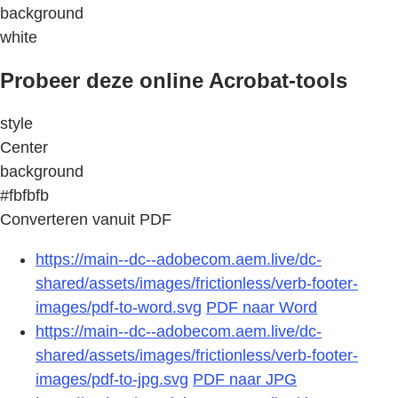
background
white
Probeer deze online Acrobat-tools
style
Center
background
#fbfbfb
Converteren vanuit PDF
https://main--dc--adobecom.aem.live/dc-
shared/assets/images/frictionless/verb-footer-
images/pdf-to-word.svg
PDF naar Word
https://main--dc--adobecom.aem.live/dc-
shared/assets/images/frictionless/verb-footer-
images/pdf-to-jpg.svg
PDF naar JPG