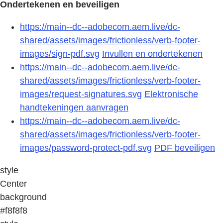
Ondertekenen en beveiligen
https://main--dc--adobecom.aem.live/dc-
shared/assets/images/frictionless/verb-footer-
images/sign-pdf.svg
Invullen en ondertekenen
https://main--dc--adobecom.aem.live/dc-
shared/assets/images/frictionless/verb-footer-
images/request-signatures.svg
Elektronische
handtekeningen aanvragen
https://main--dc--adobecom.aem.live/dc-
shared/assets/images/frictionless/verb-footer-
images/password-protect-pdf.svg
PDF beveiligen
style
Center
background
#f8f8f8