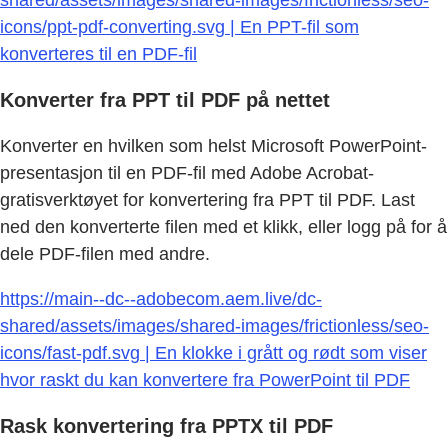
shared/assets/images/shared-images/frictionless/seo-
icons/ppt-pdf-converting.svg | En PPT-fil som
konverteres til en PDF-fil
Konverter fra PPT til PDF på nettet
Konverter en hvilken som helst Microsoft PowerPoint-
presentasjon til en PDF-fil med Adobe Acrobat-
gratisverktøyet for konvertering fra PPT til PDF. Last
ned den konverterte filen med et klikk, eller logg på for å
dele PDF-filen med andre.
https://main--dc--adobecom.aem.live/dc-
shared/assets/images/shared-images/frictionless/seo-
icons/fast-pdf.svg | En klokke i grått og rødt som viser
hvor raskt du kan konvertere fra PowerPoint til PDF
Rask konvertering fra PPTX til PDF