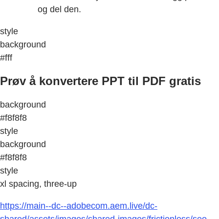
og del den.
style
background
#fff
Prøv å konvertere PPT til PDF gratis
background
#f8f8f8
style
background
#f8f8f8
style
xl spacing, three-up
https://main--dc--adobecom.aem.live/dc-