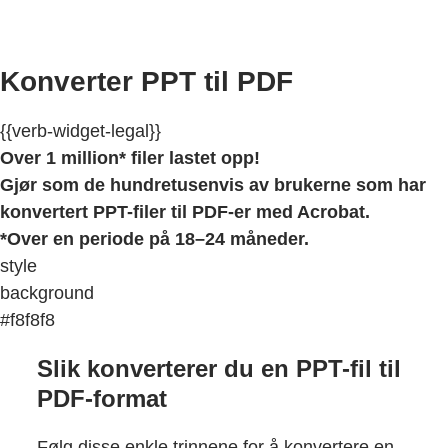
Konverter PPT til PDF
{{verb-widget-legal}}
Over 1 million* filer lastet opp!
Gjør som de hundretusenvis av brukerne som har
konvertert PPT-filer til PDF-er med Acrobat.
*Over en periode på 18–24 måneder.
style
background
#f8f8f8
Slik konverterer du en PPT-fil til
PDF-format
Følg disse enkle trinnene for å konvertere en