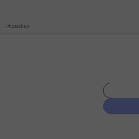
Photoshop
Więcej
Funkcje
Mobilne
Porównaj plany
Informacje o bezpłatnej wersji próbnej