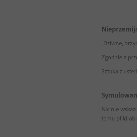
Nieprzemija
„Dziwne, brzy
Zgodnie z prz
Sztuka z uste
Symulowanie
Nic nie wskaz
temu pliki ob