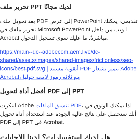
تحرير ملف PPT لديك مجانًا
بعد تحويل ملف PDF إلى عرض PowerPoint تقديمي، يمكنك
تحرير ملفك في Microsoft PowerPoint للويب من داخل
Acrobat مباشرةً. ما عليك سوى تسجيل الدخول.
https://main--dc--adobecom.aem.live/dc-
shared/assets/images/shared-images/frictionless/seo-
icons/best-pdf.svg | أيقونة مستند PDF تتميز بشعار Adobe
Acrobat، مع ثلاثة رموز لامعة حولها
أفضل أداة لتحويل PDF إلى PPT
، لذا يمكنك الوثوق في
تنسيق الملفات PDF
ابتكرت Adobe
أنك ستحصل على نتائج عالية الجودة عند استخدام أداة تحويل
PDF إلى PPT في Acrobat.
هل لديك استفسارات؟ لدينا الإجابات.