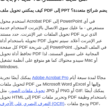
كيف يمكنني تحويل ملف PDF إلى PPT يضم شرائح متعددة؟
استخدم محول Acrobat PDF إلى PowerPoint في أي
مستعرض - ما عليك سوى الاتصال بالإنترنت لاستخدام خدمة
تحويل الملفات عبر الإنترنت. حدد مستند PDF الذي تريد
تحويله باستخدام أداة PDF عبر الإنترنت أعلاه. سيتم تحويل
كل صفحة PDF إلى شريحة PowerPoint في الملف المحول.
تحافظ أداة تحويل PDF المجانية على تنسيق المستند، لذا
سيبدو محتواك كما هو متوقع على أنظمة تشغيل Mac أو
Windows.
يمكنك أيضًا تجربة
Adobe Acrobat Pro
مجانًا لمدة سبعة أيام
لتحويل ملفات PDF من Microsoft Word وExcel وإليها أو
تحويل ملفات الصور
، مثل JPG أو PNG أو GIF. يمكنك أيضًا
تحويل HTML إلى PDF وتحرير ملفات PDF باستخدام وظيفة
، ودمج ملفات PDF،
التعرف البصري على الأحرف (OCR)